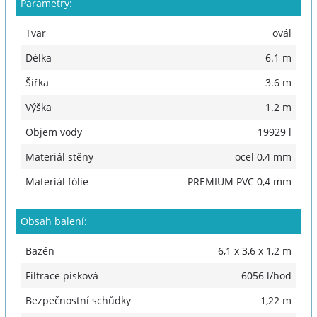
Parametry:
Tvar
ovál
Délka
6.1 m
Šířka
3.6 m
Výška
1.2 m
Objem vody
19929 l
Materiál stěny
ocel 0,4 mm
Materiál fólie
PREMIUM PVC 0,4 mm
Obsah balení:
Bazén
6,1 x 3,6 x 1,2 m
Filtrace písková
6056 l/hod
Bezpečnostní schůdky
1,22 m