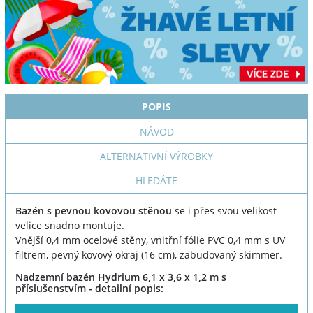
POPIS
NÁVOD
ALTERNATIVNÍ VÝROBKY
HLEDÁTE
Bazén s pevnou kovovou stěnou
se i přes svou velikost
velice snadno montuje.
Vnější 0,4 mm ocelové stěny, vnitřní fólie PVC 0,4 mm s UV
filtrem, pevný kovový okraj (16 cm), zabudovaný skimmer.
Nadzemní bazén Hydrium 6,1 x 3,6 x 1,2 m s
příslušenstvím - detailní popis: