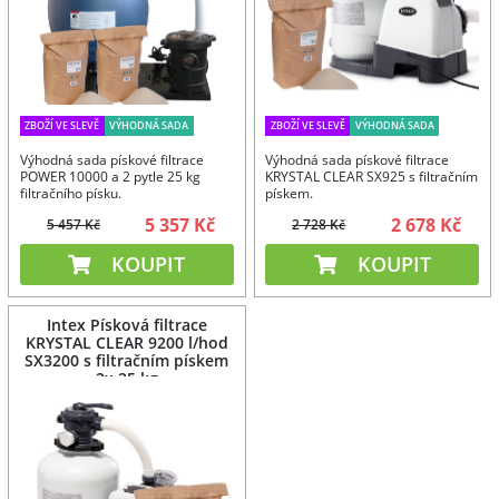
ZBOŽÍ VE SLEVĚ
VÝHODNÁ SADA
ZBOŽÍ VE SLEVĚ
VÝHODNÁ SADA
Výhodná sada pískové filtrace
Výhodná sada pískové filtrace
POWER 10000 a 2 pytle 25 kg
KRYSTAL CLEAR SX925 s filtračním
filtračního písku.
pískem.
5 357 Kč
2 678 Kč
5 457 Kč
2 728 Kč
KOUPIT
KOUPIT
Intex Písková filtrace
KRYSTAL CLEAR 9200 l/hod
SX3200 s filtračním pískem
2x 25 kg