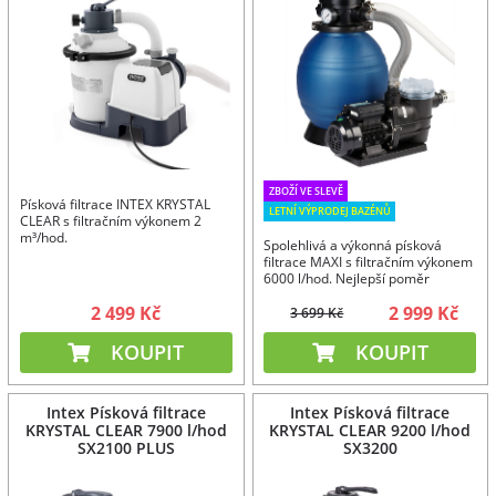
ZBOŽÍ VE SLEVĚ
Písková filtrace INTEX KRYSTAL
LETNÍ VÝPRODEJ BAZÉNŮ
CLEAR s filtračním výkonem 2
m³/hod.
Spolehlivá a výkonná písková
filtrace MAXI s filtračním výkonem
6000 l/hod. Nejlepší poměr
cena/výkon.
2 499 Kč
2 999 Kč
3 699 Kč
KOUPIT
KOUPIT
Intex Písková filtrace
Intex Písková filtrace
KRYSTAL CLEAR 7900 l/hod
KRYSTAL CLEAR 9200 l/hod
SX2100 PLUS
SX3200