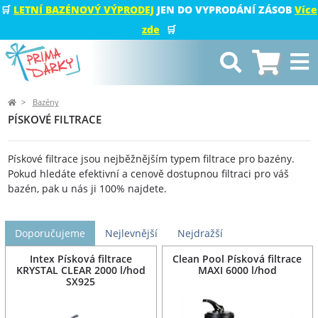
🛒
LETNÍ BAZÉNOVÝ VÝPRODEJ
JEN DO VYPRODÁNÍ ZÁSOB
Více
zde
🛒
Bazény
PÍSKOVÉ FILTRACE
Pískové filtrace jsou nejběžnějším typem filtrace pro bazény.
Pokud hledáte efektivní a cenově dostupnou filtraci pro váš
bazén, pak u nás ji 100% najdete.
Doporučujeme
Nejlevnější
Nejdražší
Intex Písková filtrace
Clean Pool Písková filtrace
KRYSTAL CLEAR 2000 l/hod
MAXI 6000 l/hod
SX925