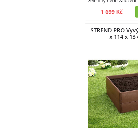
zeleniny nebo založení r
1 699 Kč
STREND PRO Vyvý
x 114 x 13 