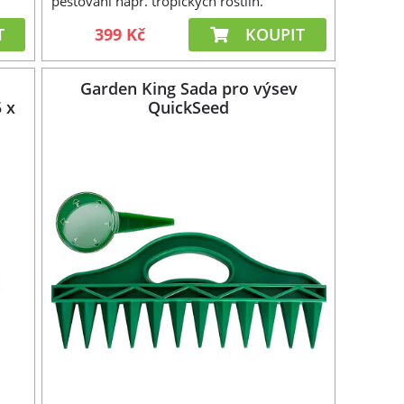
pěstování např. tropických rostlin.
T
399 Kč
KOUPIT
Garden King Sada pro výsev
5 x
QuickSeed