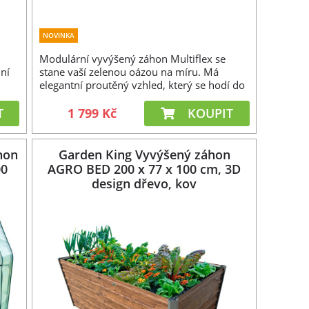
NOVINKA
Modulární vyvýšený záhon Multiflex se
lní
stane vaší zelenou oázou na míru. Má
elegantní proutěný vzhled, který se hodí do
každého prostředí.
T
1 799 Kč
KOUPIT
hon
Garden King Vyvýšený záhon
00
AGRO BED 200 x 77 x 100 cm, 3D
design dřevo, kov