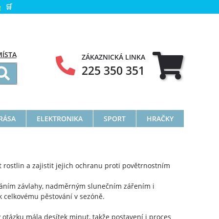
e
🛒
MÍSTA
ZÁKAZNICKÁ LINKA
225 350 351
KRÁSA
ELEKTRONIKA
SPORT
HRAČKY
rostlin a zajistit jejich ochranu proti povětrnostním
váním závlahy, nadměrným slunečním zářením i
i k celkovému pěstování v sezóně.
otázku mála desítek minut, takže postavení i proces