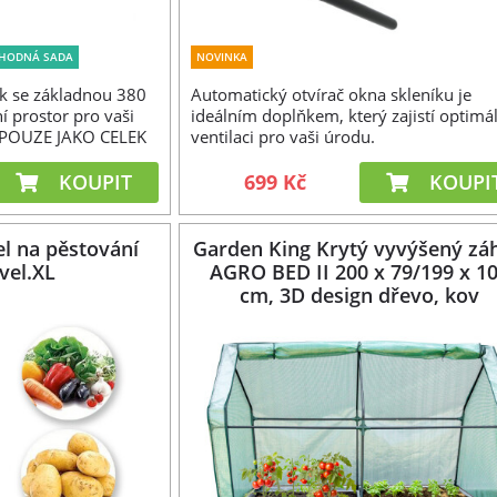
HODNÁ SADA
NOVINKA
ík se základnou 380
Automatický otvírač okna skleníku je
í prostor pro vaši
ideálním doplňkem, který zajistí optimá
T POUZE JAKO CELEK
ventilaci pro vaši úrodu.
KOUPIT
699 Kč
KOUPI
l na pěstování
Garden King Krytý vyvýšený zá
vel.XL
AGRO BED II 200 x 79/199 x 1
cm, 3D design dřevo, kov