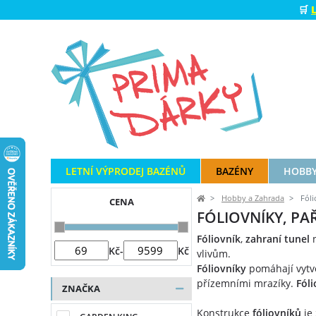
🛒
LETNÍ VÝPRODEJ BAZÉNŮ
BAZÉNY
HOBBY
Hobby a Zahrada
Fóli
CENA
FÓLIOVNÍKY, PA
Fóliovník
,
zahraní tunel
Kč
-
Kč
vlivům.
Fóliovníky
pomáhají vytv
přízemními mrazíky.
Fóli
ZNAČKA
Konstrukce
fóliovníků
je 