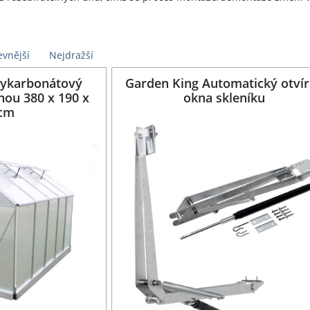
evnější
Nejdražší
lykarbonátový
Garden King Automatický otví
nou 380 x 190 x
okna skleníku
 cm