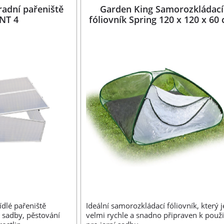
adní pařeniště
Garden King Samorozkládací
NT 4
fóliovník Spring 120 x 120 x 60
ídlé pařeniště
Ideální samorozkládací fóliovník, který j
 sadby, pěstování
velmi rychle a snadno připraven k použi