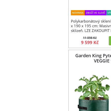
NOVINKA
ZBOŽÍ VE SLEVĚ
VÝ
Polykarbonátový sklen
x 190 x 195 cm: Masivn
sklizeň. LZE ZAKOUPI
11 098 Kč
9 599 Kč
Garden King Pyte
VEGGIE 