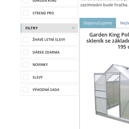
GARDEN KING
zazimování bude hračka.
STREND PRO
Doporučujeme
Nejl
FILTRY
Garden King Po
skleník se základ
ŽHAVÉ LETNÍ SLEVY
195
DÁREK ZDARMA
NOVINKY
SLEVY
VÝHODNÁ SADA