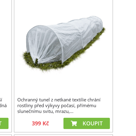
ší
Ochranný tunel z netkané textilie chrání
adná
rostliny před výkyvy počasí, přímému
slunečnímu svitu, mrazu,...
T
399 Kč
KOUPIT