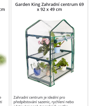
Garden King Zahradní centrum 69
 cm
x 92 x 49 cm
e
Zahradní centrum je ideální pro
tí
předpěstování sazenic, rychlení nebo