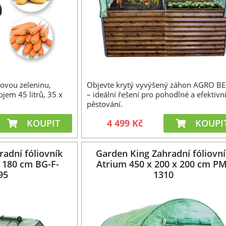
novou zeleninu,
Objevte krytý vyvýšený záhon AGRO BED
bjem 45 litrů, 35 x
– ideální řešení pro pohodlné a efektivn
pěstování.
KOUPIT
4 499 Kč
KOUPI
adní fóliovník
Garden King Zahradní fóliovn
x 180 cm BG-F-
Atrium 450 x 200 x 200 cm PM
95
1310