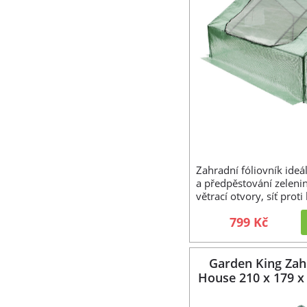
Zahradní fóliovník ideál
a předpěstování zeleni
větrací otvory, síť prot
799 Kč
Garden King Zahr
House 210 x 179 