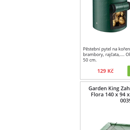
Pěstební pytel na koře
brambory, rajčata,.... O
50 cm.
129 Kč
Garden King Zahr
Flora 140 x 94 
003