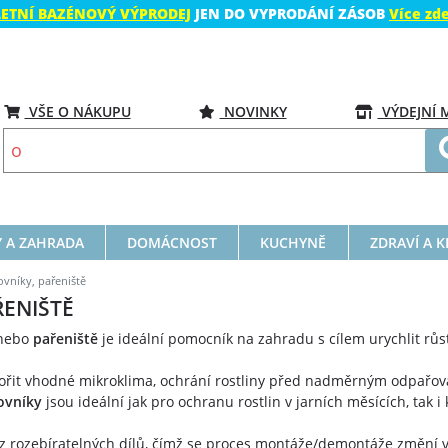
LETNÍ BAZÉNOVÝ VÝPRODEJ
JEN DO VYPRODÁNÍ ZÁSOB
Více zd
VŠE O NÁKUPU
NOVINKY
VÝDEJNÍ 
 A ZAHRADA
DOMÁCNOST
KUCHYNĚ
ZDRAVÍ A 
ovníky, pařeniště
ŘENIŠTĚ
nebo
pařeniště
je ideální pomocník na zahradu s cílem urychlit růst 
ořit vhodné mikroklima, ochrání rostliny před nadměrným odpařo
ovníky
jsou ideální jak pro ochranu rostlin v jarních měsících, tak 
z rozebíratelných dílů, čímž se proces montáže/demontáže změní v 