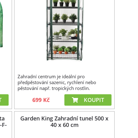
Zahradní centrum je ideální pro
předpěstování sazenic, rychlení nebo
pěstování např. tropických rostlin.
T
699 Kč
KOUPIT
ta
Garden King Zahradní tunel 500 x
-F-
40 x 60 cm