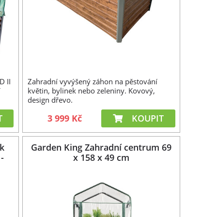
 II
Zahradní vyvýšený záhon na pěstování
í
květin, bylinek nebo zeleniny. Kovový,
design dřevo.
T
3 999 Kč
KOUPIT
ík
Garden King Zahradní centrum 69
-
x 158 x 49 cm