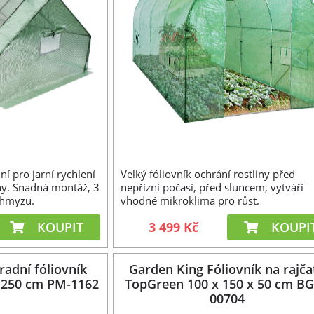
ní pro jarní rychlení
Velký fóliovník ochrání rostliny před
ny. Snadná montáž, 3
nepřízní počasí, před sluncem, vytváří
i hmyzu.
vhodné mikroklima pro růst.
KOUPIT
3 499 Kč
KOUPI
adní fóliovník
Garden King Fóliovník na rajča
x 250 cm PM-1162
TopGreen 100 x 150 x 50 cm BG
00704