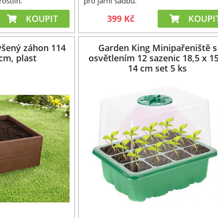
ostlin.
pro jarní sadbu.
KOUPIT
399 Kč
KOUPI
šený záhon 114
Garden King Minipařeniště s
cm, plast
osvětlením 12 sazenic 18,5 x 1
14 cm set 5 ks