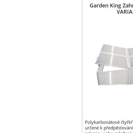
Garden King Zahr
VARIA
Polykarbonátové čtyřkř
určené k předpěstování