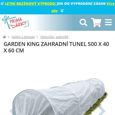
🛒
LETNÍ BAZÉNOVÝ VÝPRODEJ
JEN DO VYPRODÁNÍ ZÁSOB
Více
zde
🛒
Hobby a Zahrada
Fóliovníky, pařeniště
GARDEN KING ZAHRADNÍ TUNEL 500 X 40
X 60 CM
Předchozí
Další