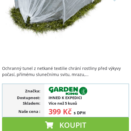
Ochranný tunel z netkané textilie chrání rostliny před výkyvy
počasí, přímému slunečnímu svitu, mrazu,...
Značka:
Dostupnost:
IHNED K EXPEDICI
Skladem:
Více než 5 kusů
399 Kč
Naše cena
:
s DPH
KOUPIT