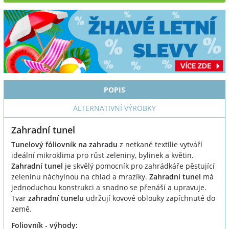
POPIS
ALTERNATIVNÍ VÝROBKY
Zahradní tunel
Tunelový fóliovník na zahradu
z netkané textilie vytváří
ideální mikroklima pro růst zeleniny, bylinek a květin.
Zahradní tunel
je skvělý pomocník pro zahrádkáře pěstující
zeleninu náchylnou na chlad a mrazíky.
Zahradní tunel
má
jednoduchou konstrukci a snadno se přenáší a upravuje.
Tvar
zahradní tunelu
udržují kovové oblouky zapíchnuté do
země.
Foliovník - výhody: