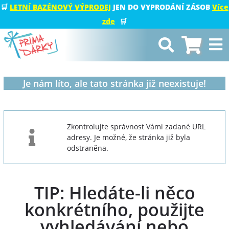
🛒
LETNÍ BAZÉNOVÝ VÝPRODEJ
JEN DO VYPRODÁNÍ ZÁSOB
Více
zde
🛒
Je nám líto, ale tato stránka již neexistuje!
Zkontrolujte správnost Vámi zadané URL
adresy. Je možné, že stránka již byla
odstraněna.
TIP: Hledáte-li něco
konkrétního, použijte
vyhledávání nebo