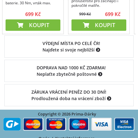
příslušenství pro začínající i
baterie. 30 Nm, vrták max.
pokročilé malíře.
10mm, váha 1 kg. LED světlo.
699 Kč
699 Kč
999 Kč
KOUPIT
KOUPIT
VÝDEJNÍ MÍSTA PO CELÉ ČR!
Najďete si svoje nejbližší
DOPRAVA NAD 1000 KČ ZDARMA!
Neplaťte zbytečně poštovné
ZÁRUKA VRÁCENÍ PENĚZ DO 30 DNÍ!
Prodloužená doba na vrácení zboží
Copyright © 2026 Prima-Dárky