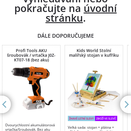
pokračujte na
úvodní
stránku
.
DÁLE DOPORUČUJEME
Profi Tools AKU
Kids World Stolní
šroubovák / vrtačka J0Z-
malířský stojan v kufříku
KT07-18 (bez aku)
ŽHAVÉ LETNÍ SLEVY
ZBOŽÍ VE SLEVĚ
Dvourychlostní akumulátorová
Velká sada: stojan + plátna +
vrtačka/šroubovák. Bez aku