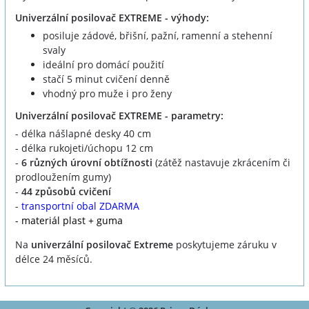
Univerzální posilovač EXTREME - výhody:
posiluje zádové, břišní, pažní, ramenní a stehenní
svaly
ideální pro domácí použití
stačí 5 minut cvičení denně
vhodný pro muže i pro ženy
Univerzální posilovač EXTREME - parametry:
- délka nášlapné desky 40 cm
- délka rukojeti/úchopu 12 cm
-
6 různých úrovní obtížnosti
(zátěž nastavuje zkrácením či
prodloužením gumy)
-
44 způsobů cvičení
-
transportní obal ZDARMA
- materiál plast + guma
Na
univerzální posilovač Extreme
poskytujeme záruku v
délce 24 měsíců.