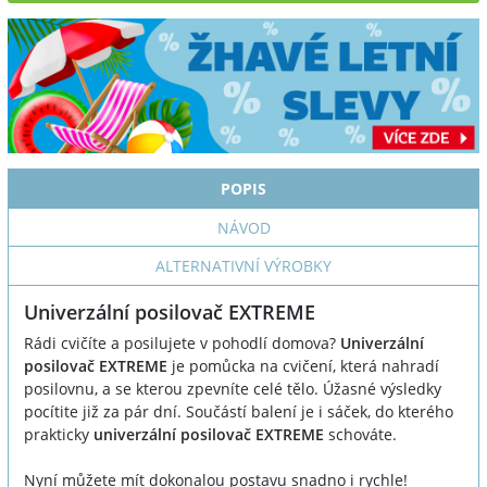
POPIS
NÁVOD
ALTERNATIVNÍ VÝROBKY
Univerzální posilovač EXTREME
Rádi cvičíte a posilujete v pohodlí domova?
Univerzální
posilovač EXTREME
je pomůcka na cvičení, která nahradí
posilovnu, a se kterou zpevníte celé tělo. Úžasné výsledky
pocítite již za pár dní. Součástí balení je i sáček, do kterého
prakticky
univerzální posilovač EXTREME
schováte.
Nyní můžete mít dokonalou postavu snadno i rychle!