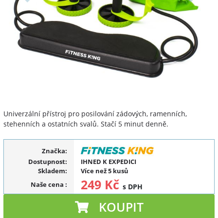
Univerzální přístroj pro posilování zádových, ramenních,
stehenních a ostatních svalů. Stačí 5 minut denně.
Značka:
Dostupnost:
IHNED K EXPEDICI
Skladem:
Více než 5 kusů
249 Kč
Naše cena
:
s DPH
KOUPIT