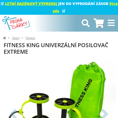
🛒
LETNÍ BAZÉNOVÝ VÝPRODEJ
JEN DO VYPRODÁNÍ ZÁSOB
Více
zde
🛒
Sport
Fitness
FITNESS KING UNIVERZÁLNÍ POSILOVAČ
EXTREME
Předchozí
Další