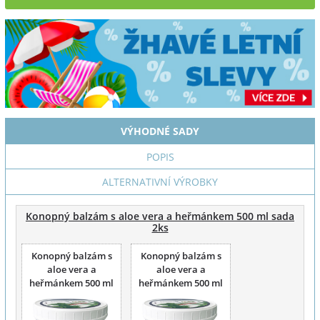
VÝHODNÉ SADY
POPIS
ALTERNATIVNÍ VÝROBKY
Konopný balzám s aloe vera a heřmánkem 500 ml sada
2ks
Konopný balzám s
Konopný balzám s
aloe vera a
aloe vera a
heřmánkem 500 ml
heřmánkem 500 ml