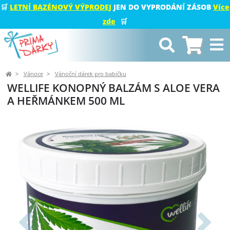
🛒
LETNÍ BAZÉNOVÝ VÝPRODEJ
JEN DO VYPRODÁNÍ ZÁSOB
Více
zde
🛒
Vánoce
Vánoční dárek pro babičku
WELLIFE KONOPNÝ BALZÁM S ALOE VERA
A HEŘMÁNKEM 500 ML
Předchozí
Další