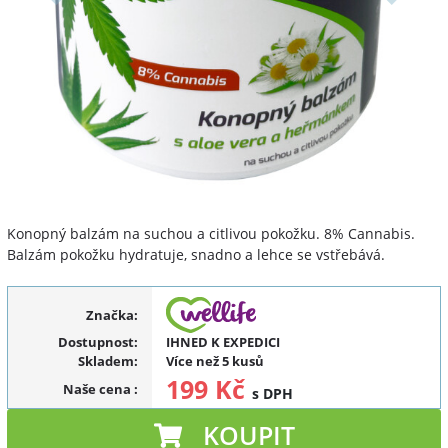
Konopný balzám na suchou a citlivou pokožku. 8% Cannabis.
Balzám pokožku hydratuje, snadno a lehce se vstřebává.
Značka:
Dostupnost:
IHNED K EXPEDICI
Skladem:
Více než 5 kusů
199 Kč
Naše cena
:
s DPH
KOUPIT