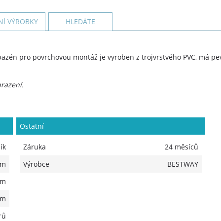
NÍ VÝROBKY
HLEDÁTE
azén pro povrchovou montáž je vyroben z trojvrstvého PVC, má pev
razení.
Ostatní
ík
Záruka
24 měsíců
 m
Výrobce
BESTWAY
 m
 m
rů