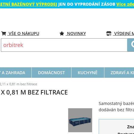
LETNÍ BAZÉNOVÝ VÝPRODEJ
JEN DO VYPRODÁNÍ ZÁSOB
Více zd
VŠE O NÁKUPU
NOVINKY
VÝDEJNÍ 
 A ZAHRADA
DOMÁCNOST
KUCHYNĚ
ZDRAVÍ A 
,11 x 0,81 m bez filtrace
X 0,81 M BEZ FILTRACE
Samostatný bazén 
dodáván bez filtr
Zn