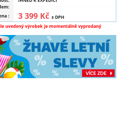
ost:
IHNED K EXPEDICI
dem:
3 399 Kč
cena
:
s DPH
ale uvedený výrobek je momentálně vyprodaný