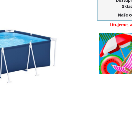
Dostupn
Skla
Naše 
Litujeme, 