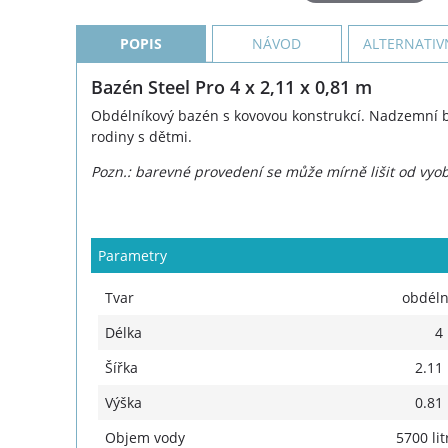
POPIS
NÁVOD
ALTERNATIV
Bazén Steel Pro 4 x 2,11 x 0,81 m
Obdélníkový bazén s kovovou konstrukcí. Nadzemní b
rodiny s dětmi.
Pozn.: barevné provedení se může mírně lišit od vyob
Parametry
Tvar
obdéln
Délka
4
Šířka
2.11
Výška
0.81
Objem vody
5700 lit