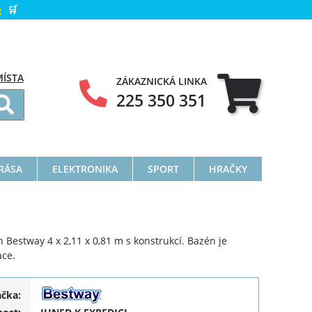
e
🛒
MÍSTA
ZÁKAZNICKÁ LINKA
225 350 351
KRÁSA
ELEKTRONIKA
SPORT
HRAČKY
Bestway 4 x 2,11 x 0,81 m s konstrukcí. Bazén je
ace.
ačka: