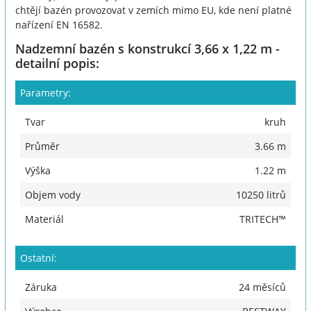
chtějí bazén provozovat v zemích mimo EU, kde není platné
nařízení EN 16582.
Nadzemní bazén s konstrukcí 3,66 x 1,22 m -
detailní popis:
Parametry:
Tvar
kruh
Průměr
3.66 m
Výška
1.22 m
Objem vody
10250 litrů
Materiál
TRITECH™
Ostatní:
Záruka
24 měsíců