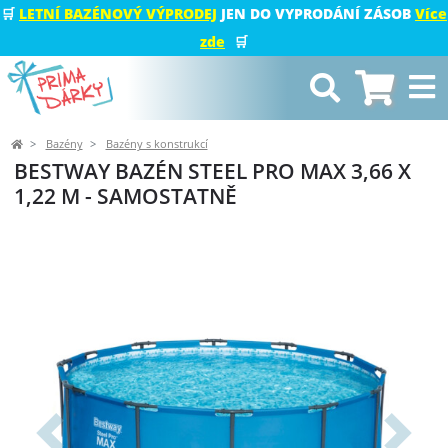
🛒
LETNÍ BAZÉNOVÝ VÝPRODEJ
JEN DO VYPRODÁNÍ ZÁSOB
Více
zde
🛒
Bazény
Bazény s konstrukcí
BESTWAY BAZÉN STEEL PRO MAX 3,66 X
1,22 M - SAMOSTATNĚ
Předchozí
Další