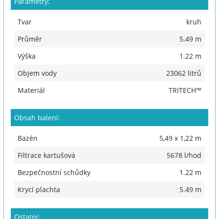
Parametry:
Tvar
kruh
Průměr
5.49 m
Výška
1.22 m
Objem vody
23062 litrů
Materiál
TRITECH™
Obsah balení:
Bazén
5,49 x 1,22 m
Filtrace kartušová
5678 l/hod
Bezpečnostní schůdky
1.22 m
Krycí plachta
5.49 m
Ostatní: