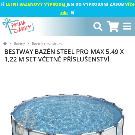
🛒
LETNÍ BAZÉNOVÝ VÝPRODEJ
JEN DO VYPRODÁNÍ ZÁSOB
Více
zde
🛒
Bazény
Bazény s konstrukcí
BESTWAY BAZÉN STEEL PRO MAX 5,49 X
1,22 M SET VČETNĚ PŘÍSLUŠENSTVÍ
Předchozí
Další