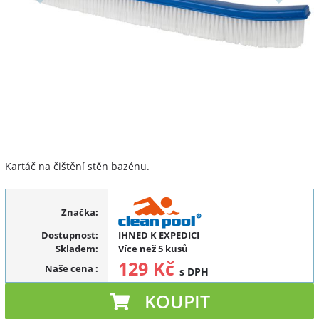
Kartáč na čištění stěn bazénu.
Značka:
Dostupnost:
IHNED K EXPEDICI
Skladem:
Více než 5 kusů
129 Kč
Naše cena
:
s DPH
KOUPIT