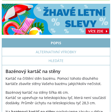
POPIS
ALTERNATIVNÍ VÝROBKY
HLEDÁTE
Bazénový kartáč na stěny
Kartáč na čištění stěn bazénu. Pomocí tohoto dlouhého
kartáče zbavíte stěny Vašeho bazénu jakýchkoliv nečistot.
Bazénový kartáč na stěny šířka 46 cm.
Kartáč se upevňuje na teleskopickou tyč, která není součástí
dodávky. Průměr úchytu na teleskopickou tyč 28,3 cm.
Na
bazénový kartáč na stěny
poskytujeme záruku v délce