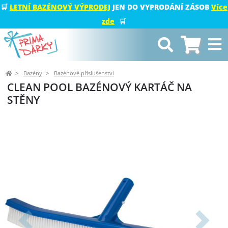
🛒
LETNÍ BAZÉNOVÝ VÝPRODEJ
JEN DO VYPRODÁNÍ ZÁSOB
Více
zde
🛒
Bazény
Bazénové příslušenství
CLEAN POOL BAZÉNOVÝ KARTÁČ NA
STĚNY
Předchozí
Další