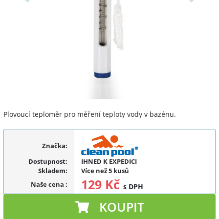
Plovoucí teploměr pro měření teploty vody v bazénu.
Značka:
Dostupnost:
IHNED K EXPEDICI
Skladem:
Více než 5 kusů
129 Kč
Naše cena
:
s DPH
KOUPIT