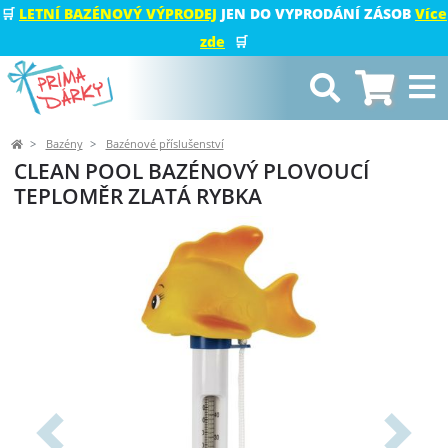
🛒
LETNÍ BAZÉNOVÝ VÝPRODEJ
JEN DO VYPRODÁNÍ ZÁSOB
Více
zde
🛒
Bazény
Bazénové příslušenství
CLEAN POOL BAZÉNOVÝ PLOVOUCÍ
TEPLOMĚR ZLATÁ RYBKA
Předchozí
Další