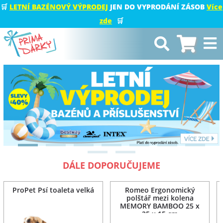
🛒
LETNÍ BAZÉNOVÝ VÝPRODEJ
JEN DO VYPRODÁNÍ ZÁSOB
Více
zde
🛒
DÁLE DOPORUČUJEME
ProPet Psí toaleta velká
Romeo Ergonomický
polštář mezi kolena
MEMORY BAMBOO 25 x
25 x 15 cm