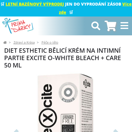
🛒
LETNÍ BAZÉNOVÝ VÝPRODEJ
JEN DO VYPRODÁNÍ ZÁSOB
Více
zde
🛒
Zdraví a Krása
Péče o tělo
DIET ESTHETIC BĚLICÍ KRÉM NA INTIMNÍ
PARTIE EXCITE O-WHITE BLEACH + CARE
50 ML