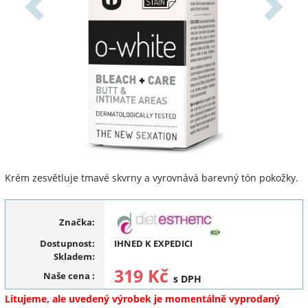
Předchozí
Další
Krém zesvětluje tmavé skvrny a vyrovnává barevný tón pokožky.
Značka:
Dostupnost:
IHNED K EXPEDICI
Skladem:
319 Kč
Naše cena
:
s DPH
Litujeme, ale uvedený výrobek je momentálně vyprodaný