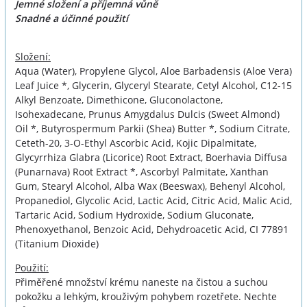
Jemné složení a příjemná vůně
Snadné a účinné použití
Složení:
Aqua (Water), Propylene Glycol, Aloe Barbadensis (Aloe Vera)
Leaf Juice *, Glycerin, Glyceryl Stearate, Cetyl Alcohol, C12-15
Alkyl Benzoate, Dimethicone, Gluconolactone,
Isohexadecane, Prunus Amygdalus Dulcis (Sweet Almond)
Oil *, Butyrospermum Parkii (Shea) Butter *, Sodium Citrate,
Ceteth-20, 3-O-Ethyl Ascorbic Acid, Kojic Dipalmitate,
Glycyrrhiza Glabra (Licorice) Root Extract, Boerhavia Diffusa
(Punarnava) Root Extract *, Ascorbyl Palmitate, Xanthan
Gum, Stearyl Alcohol, Alba Wax (Beeswax), Behenyl Alcohol,
Propanediol, Glycolic Acid, Lactic Acid, Citric Acid, Malic Acid,
Tartaric Acid, Sodium Hydroxide, Sodium Gluconate,
Phenoxyethanol, Benzoic Acid, Dehydroacetic Acid, CI 77891
(Titanium Dioxide)
Použití:
Přiměřené množství krému naneste na čistou a suchou
pokožku a lehkým, krouživým pohybem rozetřete. Nechte