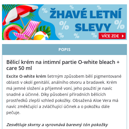
POPIS
Bělicí krém na intimní partie O-white bleach +
care 50 ml
Excite O-white krém
šetrným způsobem bělí pigmentované
oblasti v okolí genitálií, análního otvoru a bradavek. Krém
má jemné složení a příjemně voní, jeho použití je navíc
snadné a účinné. Díky působení přírodních bělících
prostředků zlepší vzhled pokožky. Obsažená Aloe Vera má
navíc změkčující a zvláčňující účinek a o pokožku dále
pečuje.
Zesvětluje skvrny a vyrovnává barevný tón pokožky