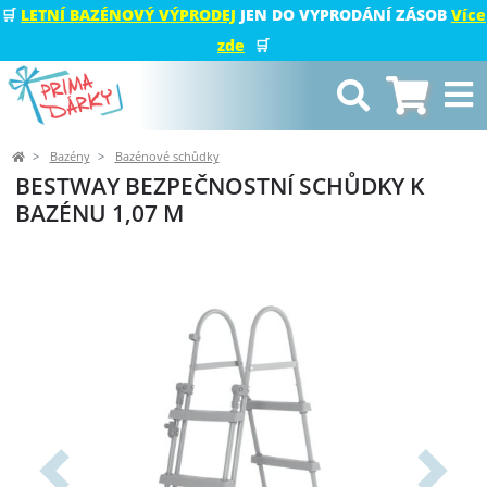
🛒
LETNÍ BAZÉNOVÝ VÝPRODEJ
JEN DO VYPRODÁNÍ ZÁSOB
Více
zde
🛒
Bazény
Bazénové schůdky
BESTWAY BEZPEČNOSTNÍ SCHŮDKY K
BAZÉNU 1,07 M
Předchozí
Další