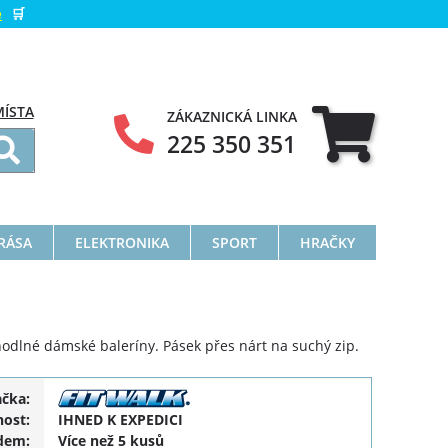
e
🛒
MÍSTA
ZÁKAZNICKÁ LINKA
225 350 351
KRÁSA
ELEKTRONIKA
SPORT
HRAČKY
hodlné dámské baleríny. Pásek přes nárt na suchý zip.
ačka:
ost:
IHNED K EXPEDICI
dem:
Více než 5 kusů