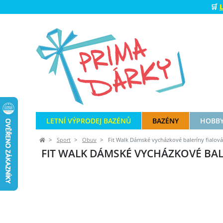
🛒
LETNÍ VÝPRODEJ BAZÉNŮ
BAZÉNY
HOBBY
Sport
Obuv
Fit Walk Dámské vycházkové baleríny fialová
FIT WALK DÁMSKÉ VYCHÁZKOVÉ BAL