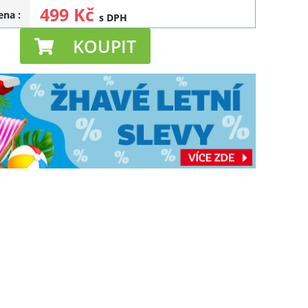
499 Kč
cena
:
s DPH
KOUPIT