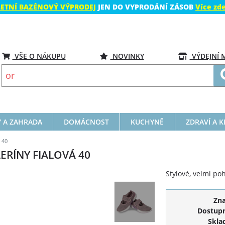
LETNÍ BAZÉNOVÝ VÝPRODEJ
JEN DO VYPRODÁNÍ ZÁSOB
Více zd
VŠE O NÁKUPU
NOVINKY
VÝDEJNÍ 
 A ZAHRADA
DOMÁCNOST
KUCHYNĚ
ZDRAVÍ A 
 40
ERÍNY FIALOVÁ 40
Stylové, velmi po
Zn
Dostupn
Skla