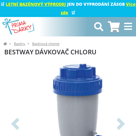
🛒
LETNÍ BAZÉNOVÝ VÝPRODEJ
JEN DO VYPRODÁNÍ ZÁSOB
Více
zde
🛒
Bazény
Bazénová chemie
BESTWAY DÁVKOVAČ CHLORU
Předchozí
Další