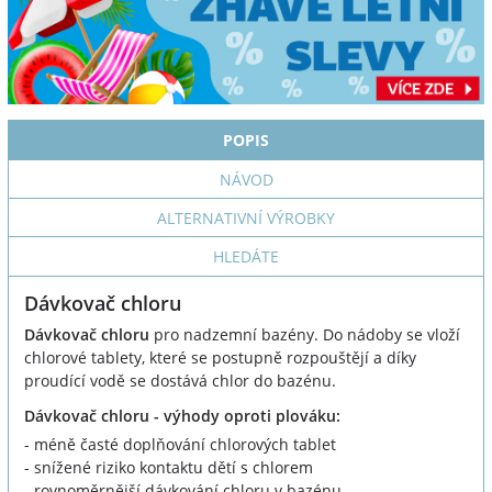
POPIS
NÁVOD
ALTERNATIVNÍ VÝROBKY
HLEDÁTE
Dávkovač chloru
Dávkovač chloru
pro nadzemní bazény. Do nádoby se vloží
chlorové tablety, které se postupně rozpouštějí a díky
proudící vodě se dostává chlor do bazénu.
Dávkovač chloru - výhody oproti plováku:
- méně časté doplňování chlorových tablet
- snížené riziko kontaktu dětí s chlorem
- rovnoměrnější dávkování chloru v bazénu