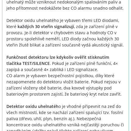
uhelnatý může vzniknout nedokonalým spalováním paliv a
jeho přítomnost nedokážete bez CO alarmu snadno odhalit.
Detektor oxidu uhelnatého je vybaven třemi LED diodami,
které
každých 30 vteřin signalizují
, zda je zařízení plně v
provozu. Je-li detektor v chybovém stavu a hodnoty CO v
prostoru spolehlivě neměří, LED diody začnou každých 30
vteřin žlutě blikat a zařízení současně vydá akustický signál.
Funkčnost detektoru lze kdykoliv ověřit stisknutím
tlačítka TEST/SILENCE
. Pokud je zařízení plně funkční, 4×
zapípá a současně 4× zabliká i LED signalizace.
CO alarm je vybaven bezpečnostní pojistkou, díky které
nezapomenete do detektoru vložit baterie. Pokud nejsou v
zařízení vloženy obě baterie, dva kovové výstupky pod
bateriovým prostorem zajistí, že bateriový kryt nelze zavřít.
Detektor oxidu uhelnatéh
o je vhodné připevnit na zeď do
všech místností, kde se nachází zařízení spalující tzv. fosilní
paliva (dřevo, uhlí, plyn, benzín aj.). Nebezpečná
koncentrace oxidu uhelnatého vzniká nejčastěji poruchou či
zanedbáním údržby právě těchto zařízení nebo vlivem