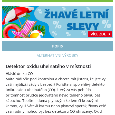
POPIS
ALTERNATIVNÍ VÝROBKY
Detektor oxidu uhelnatého v místnosti
Hlásič úniku CO
Máte rádi vše pod kontrolou a chcete mít jistotu, že jste vy i
vaši nejbližší vždy v bezpečí? Pořiďte si spolehlivý detektor
úniku oxidu uhelnatého (CO), který za vás pohlídá
přítomnost prudce jedovatého neviditelného plynu bez
zápachu. Topíte-li doma plynovým kotlem či krbovými
kamny, využíváte-li karmu nebo plynový sporák, životy celé
vaší rodiny mohou být bez detektoru CO ohroženy. Oxid