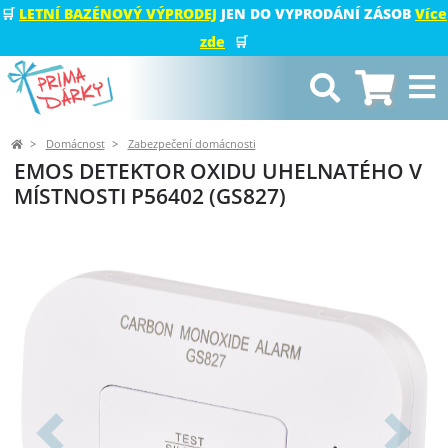
🛒
LETNÍ BAZÉNOVÝ VÝPRODEJ
JEN DO VYPRODÁNÍ ZÁSOB
Více
zde
🛒
Domácnost
Zabezpečení domácnosti
EMOS DETEKTOR OXIDU UHELNATÉHO V
MÍSTNOSTI P56402 (GS827)
Předchozí
Další