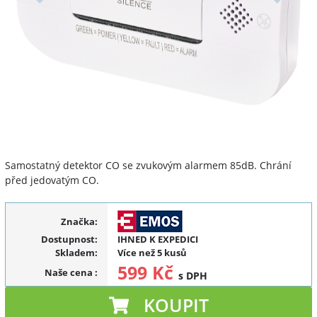
Samostatný detektor CO se zvukovým alarmem 85dB. Chrání
před jedovatým CO.
Značka:
Dostupnost:
IHNED K EXPEDICI
Skladem:
Více než 5 kusů
599 Kč
Naše cena
:
s DPH
KOUPIT