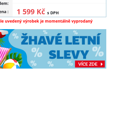
dem:
1 599 Kč
cena
:
s DPH
ale uvedený výrobek je momentálně vyprodaný