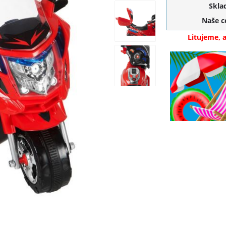
Skla
Naše 
Litujeme, 