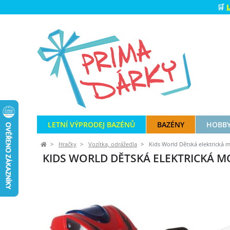
🛒
LETNÍ VÝPRODEJ BAZÉNŮ
BAZÉNY
HOBBY
Hračky
Vozítka, odrážedla
Kids World Dětská elektrická m
KIDS WORLD DĚTSKÁ ELEKTRICKÁ M