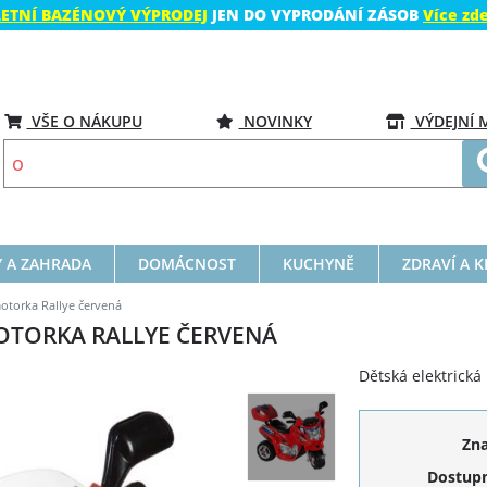
LETNÍ BAZÉNOVÝ VÝPRODEJ
JEN DO VYPRODÁNÍ ZÁSOB
Více zd
VŠE O NÁKUPU
NOVINKY
VÝDEJNÍ 
 A ZAHRADA
DOMÁCNOST
KUCHYNĚ
ZDRAVÍ A 
otorka Rallye červená
OTORKA RALLYE ČERVENÁ
Dětská elektrická
Zn
Dostupn