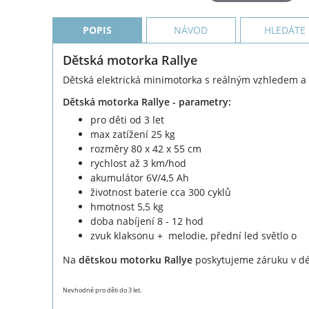
POPIS
NÁVOD
HLEDÁTE
Dětská motorka Rallye
Dětská elektrická minimotorka s reálným vzhledem a
Dětská motorka Rallye - parametry:
pro děti od 3 let
max zatížení 25 kg
rozměry 80 x 42 x 55 cm
rychlost až 3 km/hod
akumulátor 6V/4,5 Ah
životnost baterie cca 300 cyklů
hmotnost 5,5 kg
doba nabíjení 8 - 12 hod
zvuk klaksonu + melodie, přední led světlo o
Na
dětskou motorku Rallye
poskytujeme záruku v dé
Nevhodné pro děti do 3 let.