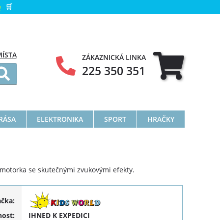
e
🛒
MÍSTA
ZÁKAZNICKÁ LINKA
225 350 351
KRÁSA
ELEKTRONIKA
SPORT
HRAČKY
 motorka se skutečnými zvukovými efekty.
ačka:
ost:
IHNED K EXPEDICI