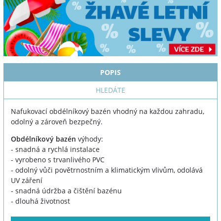
POPIS
HLEDÁTE
Nafukovací obdélníkový bazén vhodný na každou zahradu,
odolný a zároveň bezpečný.
Obdélníkový bazén
výhody:
- snadná a rychlá instalace
- vyrobeno s trvanlivého PVC
- odolný vůči povětrnostním a klimatickým vlivům, odolává
UV záření
- snadná údržba a čištění bazénu
- dlouhá životnost