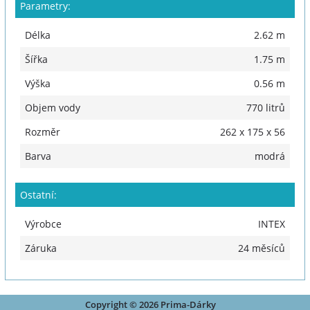
Parametry:
Délka
2.62 m
Šířka
1.75 m
Výška
0.56 m
Objem vody
770 litrů
Rozměr
262 x 175 x 56
Barva
modrá
Ostatní:
Výrobce
INTEX
Záruka
24 měsíců
Copyright © 2026 Prima-Dárky