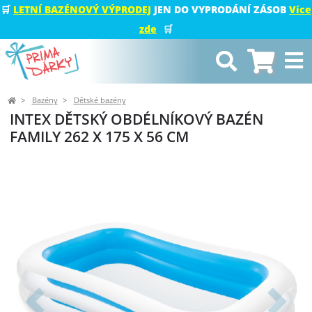
🛒
LETNÍ BAZÉNOVÝ VÝPRODEJ
JEN DO VYPRODÁNÍ ZÁSOB
Více
zde
🛒
Bazény
Dětské bazény
INTEX DĚTSKÝ OBDÉLNÍKOVÝ BAZÉN
FAMILY 262 X 175 X 56 CM
Předchozí
Další