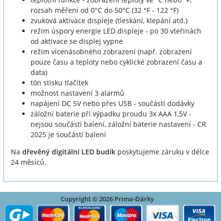
rozsah měření od 0°C do 50°C (32 °F - 122 °F)
zvuková aktivace displeje (tleskání, klepání atd.)
režim úspory energie LED displeje - po 30 vteřinách
od aktivace se displej vypne
režim vícenásobného zobrazení (např. zobrazení
pouze času a teploty nebo cyklické zobrazení času a
data)
tón stisku tlačítek
možnost nastavení 3 alarmů
napájení DC 5V nebo přes USB - součástí dodávky
záložní baterie při výpadku proudu 3x AAA 1,5V -
nejsou součástí balení, záložní baterie nastavení - CR
2025 je součástí balení
Na
dřevěný digitální LED budík
poskytujeme záruku v délce
24 měsíců.
Copyright © 2026 Prima-Dárky