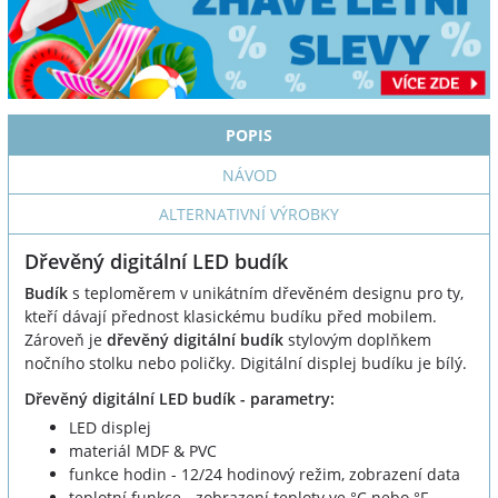
POPIS
NÁVOD
ALTERNATIVNÍ VÝROBKY
Dřevěný digitální LED budík
Budík
s teploměrem v unikátním dřevěném designu pro ty,
kteří dávají přednost klasickému budíku před mobilem.
Zároveň je
dřevěný digitální budík
stylovým doplňkem
nočního stolku nebo poličky. Digitální displej budíku je bílý.
Dřevěný digitální LED budík - parametry:
LED displej
materiál MDF & PVC
funkce hodin - 12/24 hodinový režim, zobrazení data
teplotní funkce - zobrazení teploty ve °C nebo °F,