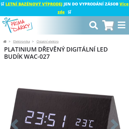
🛒
LETNÍ BAZÉNOVÝ VÝPRODEJ
JEN DO VYPRODÁNÍ ZÁSOB
Více
zde
🛒
Elektronika
Ostatní elektro
PLATINIUM DŘEVĚNÝ DIGITÁLNÍ LED
BUDÍK WAC-027
Předchozí
Další