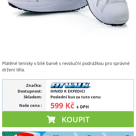
Plátěné tenisky v bílé barvě s revoluční podrážkou pro správné
držení těla.
Značka:
Dostupnost:
IHNED K EXPEDICI
Skladem:
Poslední kus za tuto cenu
599 Kč
Naše cena
:
s DPH
KOUPIT