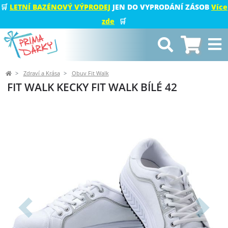
🛒
LETNÍ BAZÉNOVÝ VÝPRODEJ
JEN DO VYPRODÁNÍ ZÁSOB
Více
zde
🛒
Zdraví a Krása
Obuv Fit Walk
FIT WALK KECKY FIT WALK BÍLÉ 42
Předchozí
Další