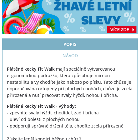
POPIS
NÁVOD
Plátěné kecky Fit Walk
mají speciálně vytvarovanou
ergonomickou podrážku, která způsobuje mírnou
nestabilitu a vy chodíte jako naboso po písku. Tato chůze je
doporučována ortopedy při plochých nohách, chůze je zcela
přirozená a nutí pracovat svaly hýždí, nohou i břicha.
Plátěné kecky Fit Walk - výhody:
- zpevníte svaly hýždí, chodidel, zad i břicha
- uleví od bolesti z plochých nohou
- podporují správné držení těla, chodíte zcela přirozeně
Získejte lepší kondici běžnou chůzí!