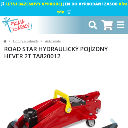
🛒
LETNÍ BAZÉNOVÝ VÝPRODEJ
JEN DO VYPRODÁNÍ ZÁSOB
Více
zde
🛒
Hobby a Zahrada
Auto moto
ROAD STAR HYDRAULICKÝ POJÍZDNÝ
HEVER 2T TA820012
Předchozí
Další