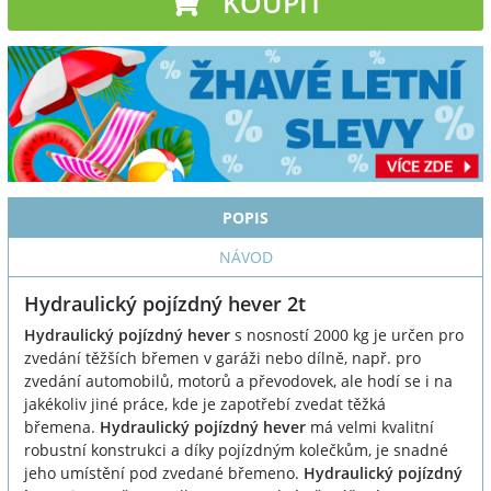
KOUPIT
POPIS
NÁVOD
Hydraulický pojízdný hever 2t
Hydraulický pojízdný hever
s nosností 2000 kg je určen pro
zvedání těžších břemen v garáži nebo dílně, např. pro
zvedání automobilů, motorů a převodovek, ale hodí se i na
jakékoliv jiné práce, kde je zapotřebí zvedat těžká
břemena.
Hydraulický pojízdný hever
má velmi kvalitní
robustní konstrukci a díky pojízdným kolečkům, je snadné
jeho umístění pod zvedané břemeno.
Hydraulický pojízdný