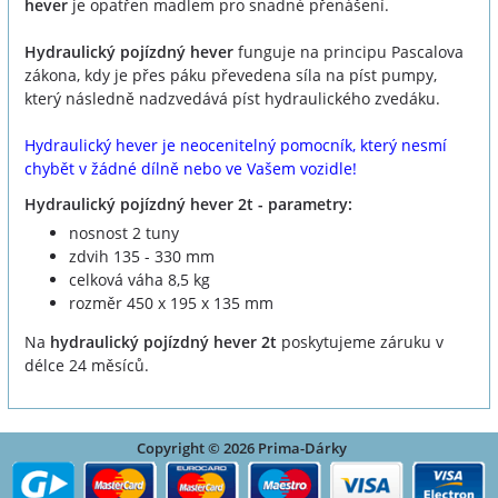
hever
je opatřen madlem pro snadné přenášení.
Hydraulický pojízdný hever
funguje na principu Pascalova
zákona, kdy je přes páku převedena síla na píst pumpy,
který následně nadzvedává píst hydraulického zvedáku.
Hydraulický hever je neocenitelný pomocník, který nesmí
chybět v žádné dílně nebo ve Vašem vozidle!
Hydraulický pojízdný hever 2t - parametry:
nosnost 2 tuny
zdvih 135 - 330 mm
celková váha 8,5 kg
rozměr 450 x 195 x 135 mm
Na
hydraulický pojízdný hever 2t
poskytujeme záruku v
délce 24 měsíců.
Copyright © 2026 Prima-Dárky