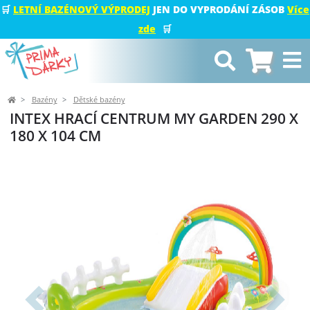
🛒
LETNÍ BAZÉNOVÝ VÝPRODEJ
JEN DO VYPRODÁNÍ ZÁSOB
Více
zde
🛒
Bazény
Dětské bazény
INTEX HRACÍ CENTRUM MY GARDEN 290 X
180 X 104 CM
Předchozí
Další