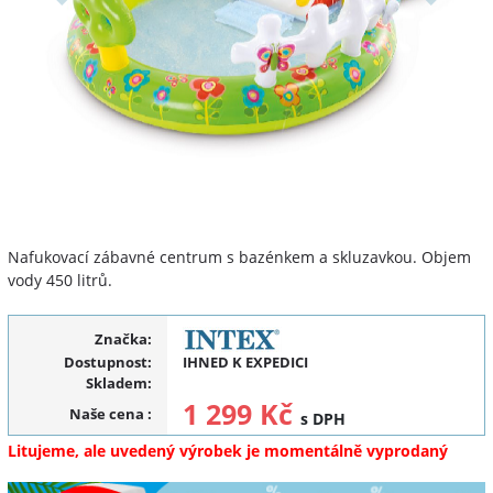
Nafukovací zábavné centrum s bazénkem a skluzavkou. Objem
vody 450 litrů.
Značka:
Dostupnost:
IHNED K EXPEDICI
Skladem:
1 299 Kč
Naše cena
:
s DPH
Litujeme, ale uvedený výrobek je momentálně vyprodaný