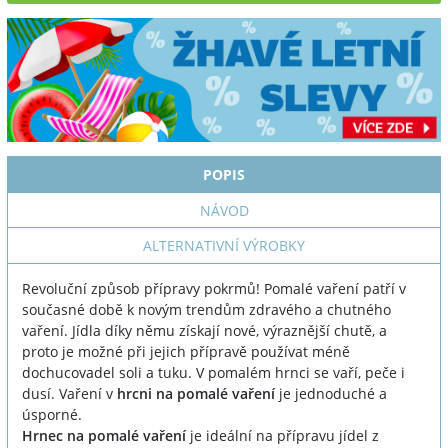
POPIS
NÁVOD
ALTERNATIVNÍ VÝROBKY
Revoluční způsob přípravy pokrmů! Pomalé vaření patří v
současné době k novým trendům zdravého a chutného
vaření. Jídla díky němu získají nové, výraznější chutě, a
proto je možné při jejich přípravě používat méně
dochucovadel soli a tuku. V pomalém hrnci se vaří, peče i
dusí. Vaření v
hrcni na pomalé vaření
je jednoduché a
úsporné.
Hrnec na pomalé vaření
je ideální na přípravu jídel z