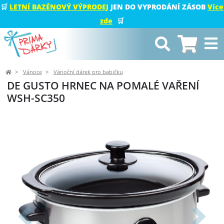
🛒
LETNÍ BAZÉNOVÝ VÝPRODEJ
JEN DO VYPRODÁNÍ ZÁSOB
Více
zde
🛒
Vánoce
Vánoční dárek pro babičku
DE GUSTO HRNEC NA POMALÉ VAŘENÍ
WSH-SC350
Předchozí
Další