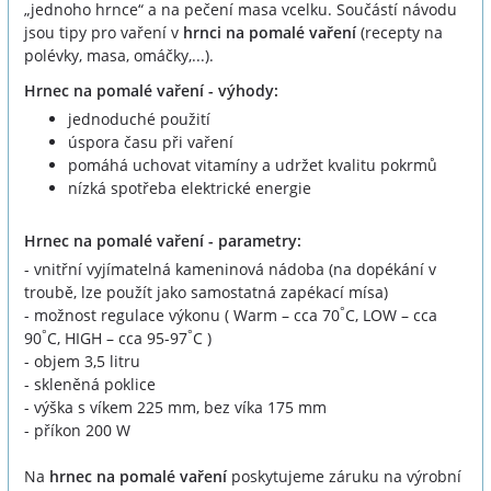
„jednoho hrnce“ a na pečení masa vcelku. Součástí návodu
jsou tipy pro vaření v
hrnci na pomalé vaření
(recepty na
polévky, masa, omáčky,...).
Hrnec na pomalé vaření - výhody:
jednoduché použití
úspora času při vaření
pomáhá uchovat vitamíny a udržet kvalitu pokrmů
nízká spotřeba elektrické energie
Hrnec na pomalé vaření - parametry:
- vnitřní vyjímatelná kameninová nádoba (na dopékání v
troubě, lze použít jako samostatná zapékací mísa)
°
- možnost regulace výkonu ( Warm – cca 70
C, LOW – cca
°
°
90
C, HIGH – cca 95-97
C )
- objem 3,5 litru
- skleněná poklice
- výška s víkem 225 mm, bez víka 175 mm
- příkon 200 W
Na
hrnec na pomalé vaření
poskytujeme záruku na výrobní