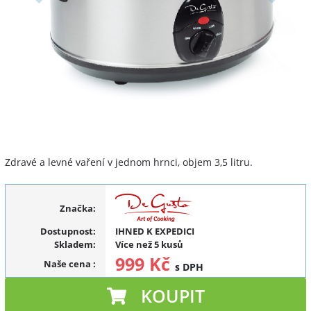
Zdravé a levné vaření v jednom hrnci, objem 3,5 litru.
Značka:
Dostupnost:
IHNED K EXPEDICI
Skladem:
Více než 5 kusů
999 Kč
Naše cena
:
s DPH
KOUPIT