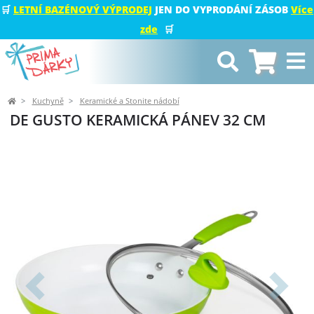
🛒
LETNÍ BAZÉNOVÝ VÝPRODEJ
JEN DO VYPRODÁNÍ ZÁSOB
Více
zde
🛒
Kuchyně
Keramické a Stonite nádobí
DE GUSTO KERAMICKÁ PÁNEV 32 CM
Předchozí
Další