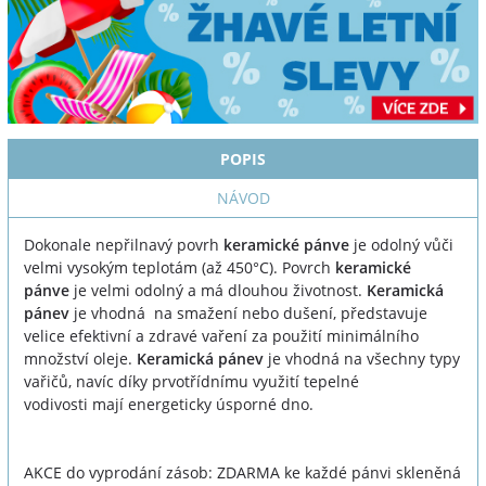
POPIS
NÁVOD
Dokonale nepřilnavý povrh
keramické pánve
je odolný vůči
velmi vysokým teplotám (až 450°C). Povrch
keramické
pánve
je velmi odolný a má dlouhou životnost.
Keramická
pánev
je vhodná na smažení nebo dušení, představuje
velice efektivní a zdravé vaření za použití minimálního
množství oleje.
Keramická pánev
je vhodná na všechny typy
vařičů, navíc díky prvotřídnímu využití tepelné
vodivosti mají energeticky úsporné dno.
AKCE do vyprodání zásob: ZDARMA ke každé pánvi skleněná