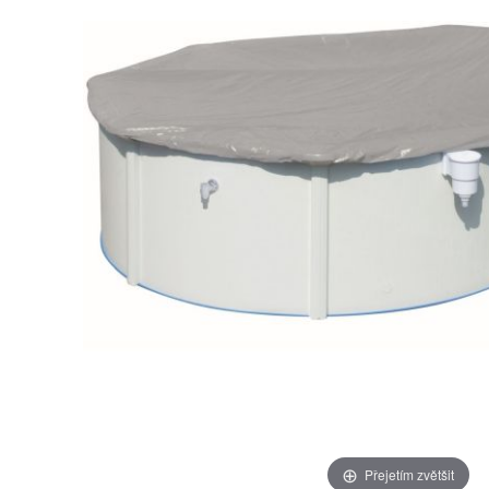
Přejetím zvětšit