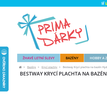
🛒
ŽHAVÉ LETNÍ SLEVY
BAZÉNY
HOBBY A 
Bazény
Krycí plachty
Bestway Krycí plachta na bazén Hydr
BESTWAY KRYCÍ PLACHTA NA BAZÉN H