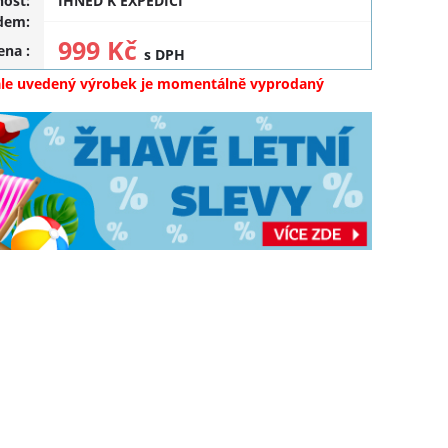
ost:
IHNED K EXPEDICI
dem:
999 Kč
cena
:
s DPH
ale uvedený výrobek je momentálně vyprodaný