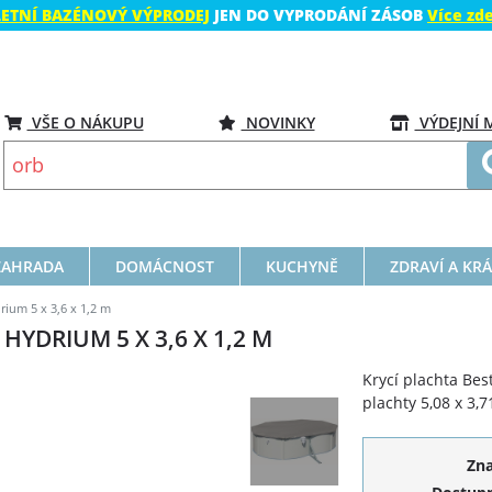
LETNÍ BAZÉNOVÝ VÝPRODEJ
JEN DO VYPRODÁNÍ ZÁSOB
Více zd
VŠE O NÁKUPU
NOVINKY
VÝDEJNÍ 
ZAHRADA
DOMÁCNOST
KUCHYNĚ
ZDRAVÍ A KR
ium 5 x 3,6 x 1,2 m
YDRIUM 5 X 3,6 X 1,2 M
Krycí plachta Bes
plachty 5,08 x 3,7
Zn