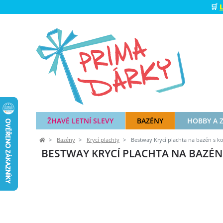
🛒
ŽHAVÉ LETNÍ SLEVY
BAZÉNY
HOBBY A 
Bazény
Krycí plachty
Bestway Krycí plachta na bazén s ko
BESTWAY KRYCÍ PLACHTA NA BAZÉN 