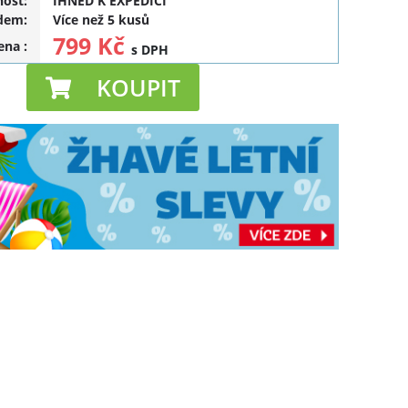
ost:
IHNED K EXPEDICI
dem:
Více než 5 kusů
799 Kč
cena
:
s DPH
KOUPIT