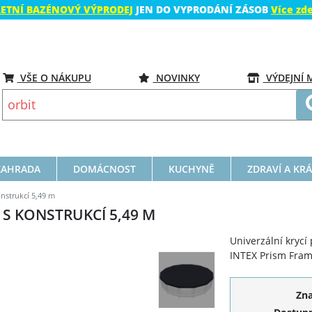
LETNÍ BAZÉNOVÝ VÝPRODEJ
JEN DO VYPRODÁNÍ ZÁSOB
Více zd
VŠE O NÁKUPU
NOVINKY
VÝDEJNÍ 
ZAHRADA
DOMÁCNOST
KUCHYNĚ
ZDRAVÍ A KR
nstrukcí 5,49 m
S KONSTRUKCÍ 5,49 M
Univerzální krycí
INTEX Prism Frame
Zn