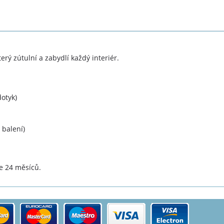
rý zútulní a zabydlí každý interiér.
otyk)
 balení)
e 24 měsíců.