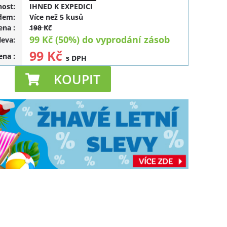
ost:
IHNED K EXPEDICI
dem:
Více než 5 kusů
cena
:
198 Kč
99 Kč (50%) do vyprodání zásob
leva
:
99 Kč
cena
:
s DPH
KOUPIT