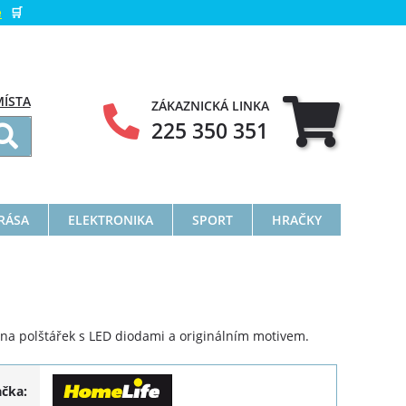
e
🛒
MÍSTA
ZÁKAZNICKÁ LINKA
225 350 351
KRÁSA
ELEKTRONIKA
SPORT
HRAČKY
 na polštářek s LED diodami a originálním motivem.
ačka: