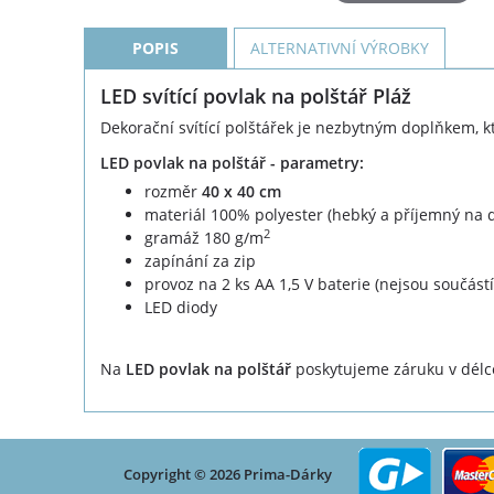
POPIS
ALTERNATIVNÍ VÝROBKY
LED svítící povlak na polštář Pláž
Dekorační svítící polštářek je nezbytným doplňkem, kte
LED povlak na polštář - parametry:
rozměr
40 x 40 cm
materiál 100% polyester (hebký a příjemný na d
2
gramáž 180 g/m
zapínání za zip
provoz na 2 ks AA 1,5 V baterie (nejsou součástí
LED diody
Na
LED povlak na polštář
poskytujeme záruku v délc
Copyright © 2026 Prima-Dárky