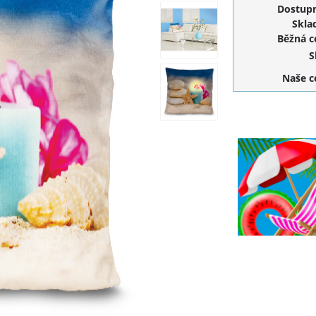
Dostupn
Skla
Běžná 
S
Naše 