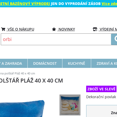
LETNÍ BAZÉNOVÝ VÝPRODEJ
JEN DO VYPRODÁNÍ ZÁSOB
Více zd
VŠE O NÁKUPU
NOVINKY
VÝDEJNÍ 
 A ZAHRADA
DOMÁCNOST
KUCHYNĚ
ZDRAVÍ A 
na polštář Pláž 40 x 40 cm
OLŠTÁŘ PLÁŽ 40 X 40 CM
ZBOŽÍ VE SLEVĚ
Dekorační povlak
Zn