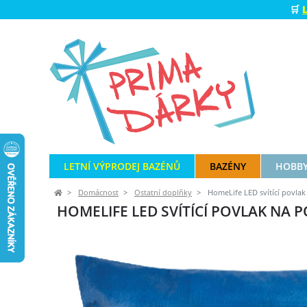
🛒
LETNÍ VÝPRODEJ BAZÉNŮ
BAZÉNY
HOBBY
Domácnost
Ostatní doplňky
HomeLife LED svítící povlak 
HOMELIFE LED SVÍTÍCÍ POVLAK NA P