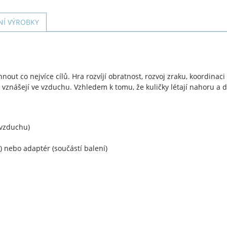
NÍ VÝROBKY
hnout co nejvíce cílů. Hra rozvíjí obratnost, rozvoj zraku, koordinac
y vznášejí ve vzduchu. Vzhledem k tomu, že kuličky létají nahoru a 
 vzduchu)
) nebo adaptér (součástí balení)