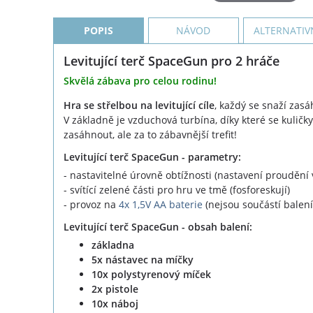
POPIS
NÁVOD
ALTERNATIV
Levitující terč SpaceGun pro 2 hráče
Skvělá zábava pro celou rodinu!
Hra se střelbou na levitující cíle
, každý se snaží zasá
V základně je vzduchová turbína, díky které se kuličk
zasáhnout, ale za to zábavnější trefit!
Levitující terč SpaceGun - parametry:
- nastavitelné úrovně obtížnosti (nastavení proudění
- svítící zelené části pro hru ve tmě (fosforeskují)
- provoz na
4x 1,5V AA baterie
(nejsou součástí balení
Levitující terč SpaceGun - obsah balení:
základna
5x nástavec na míčky
10x polystyrenový míček
2x pistole
10x náboj