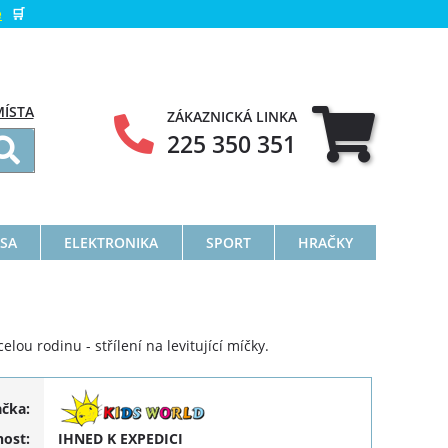
e
🛒
MÍSTA
ZÁKAZNICKÁ LINKA
225 350 351
ÁSA
ELEKTRONIKA
SPORT
HRAČKY
lou rodinu - střílení na levitující míčky.
ačka:
ost:
IHNED K EXPEDICI