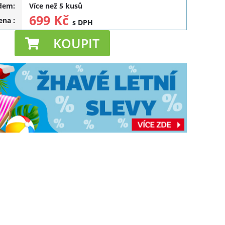
dem:
Více než 5 kusů
699 Kč
cena
:
s DPH
KOUPIT