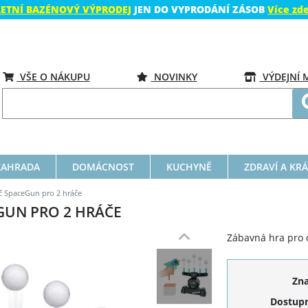
LETNÍ BAZÉNOVÝ VÝPRODEJ
JEN DO VYPRODÁNÍ ZÁSOB
Více zd
VŠE O NÁKUPU
NOVINKY
VÝDEJNÍ 
ZAHRADA
DOMÁCNOST
KUCHYNĚ
ZDRAVÍ A KR
rč SpaceGun pro 2 hráče
EGUN PRO 2 HRÁČE
Zábavná hra pro ce
Zn
Dostupn