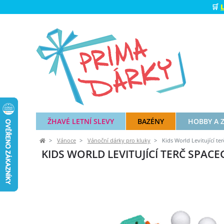
🛒
ŽHAVÉ LETNÍ SLEVY
BAZÉNY
HOBBY A 
Vánoce
Vánoční dárky pro kluky
Kids World Levitující te
KIDS WORLD LEVITUJÍCÍ TERČ SPAC