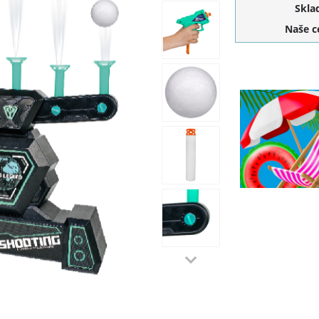
Skla
Naše 