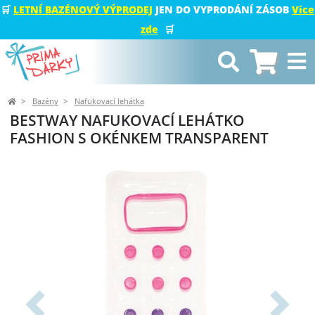
🛒
LETNÍ BAZÉNOVÝ VÝPRODEJ
JEN DO VYPRODÁNÍ ZÁSOB
Více
zde
🛒
Bazény
Nafukovací lehátka
BESTWAY NAFUKOVACÍ LEHÁTKO
FASHION S OKÉNKEM TRANSPARENT
Předchozí
Další