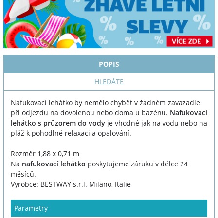
POPIS
HLEDÁTE
Nafukovací lehátko by nemělo chybět v žádném zavazadle
při odjezdu na dovolenou nebo doma u bazénu.
Nafukovací
lehátko s průzorem do vody
je vhodné jak na vodu nebo na
pláž k pohodlné relaxaci a opalování.
Rozměr 1,88 x 0,71 m
Na
nafukovací lehátko
poskytujeme záruku v délce 24
měsíců.
Výrobce: BESTWAY s.r.l. Milano, Itálie
Parametry