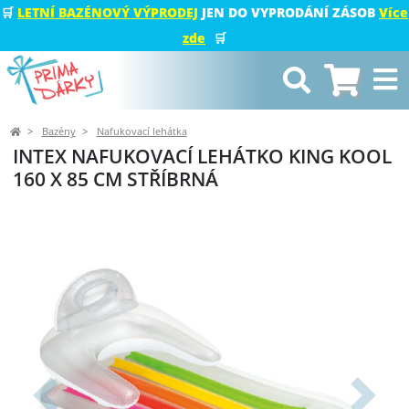
🛒
LETNÍ BAZÉNOVÝ VÝPRODEJ
JEN DO VYPRODÁNÍ ZÁSOB
Více
zde
🛒
Bazény
Nafukovací lehátka
INTEX NAFUKOVACÍ LEHÁTKO KING KOOL
160 X 85 CM STŘÍBRNÁ
Předchozí
Další