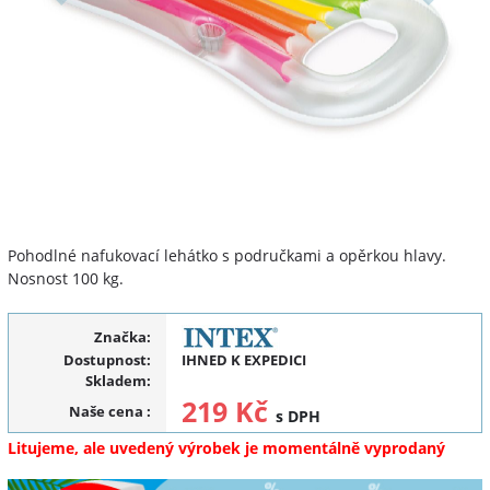
Pohodlné nafukovací lehátko s područkami a opěrkou hlavy.
Nosnost 100 kg.
Značka:
Dostupnost:
IHNED K EXPEDICI
Skladem:
219 Kč
Naše cena
:
s DPH
Litujeme, ale uvedený výrobek je momentálně vyprodaný