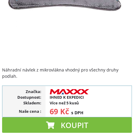
Náhradní návlek z mikrovlákna vhodný pro všechny druhy
podlah.
Značka:
Dostupnost:
IHNED K EXPEDICI
Skladem:
Více než 5 kusů
69 Kč
Naše cena
:
s DPH
KOUPIT