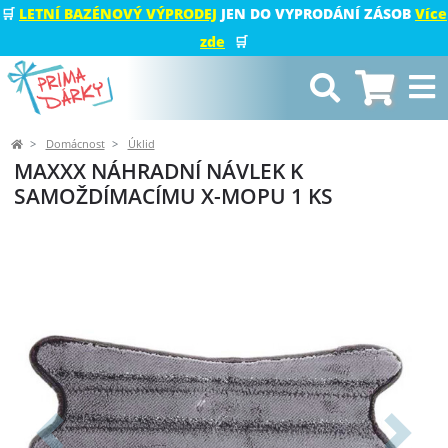
🛒
LETNÍ BAZÉNOVÝ VÝPRODEJ
JEN DO VYPRODÁNÍ ZÁSOB
Více
zde
🛒
Domácnost
Úklid
MAXXX NÁHRADNÍ NÁVLEK K
SAMOŽDÍMACÍMU X-MOPU 1 KS
Předchozí
Další