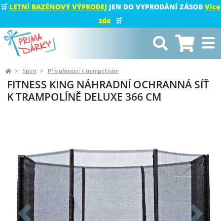
🛒
LETNÍ BAZÉNOVÝ VÝPRODEJ
JEN DO VYPRODÁNÍ ZÁSOB
Více
zde
🛒
Sport
Příslušenství k trampolínám
FITNESS KING NÁHRADNÍ OCHRANNÁ SÍŤ
K TRAMPOLÍNĚ DELUXE 366 CM
Předchozí
Další