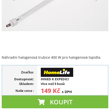
Náhradní halogenová trubice 400 W pro halogenová topidla.
Značka:
Dostupnost:
IHNED K EXPEDICI
Skladem:
Více než 5 kusů
149 Kč
Naše cena
:
s DPH
KOUPIT