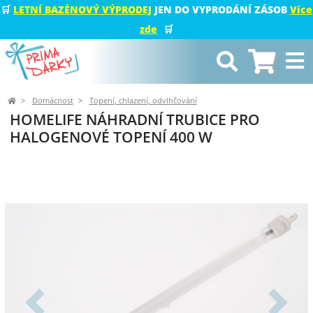
🛒
LETNÍ BAZÉNOVÝ VÝPRODEJ
JEN DO VYPRODÁNÍ ZÁSOB
Více
zde
🛒
Domácnost
Topení, chlazení, odvlhčování
HOMELIFE NÁHRADNÍ TRUBICE PRO
HALOGENOVÉ TOPENÍ 400 W
Předchozí
Další