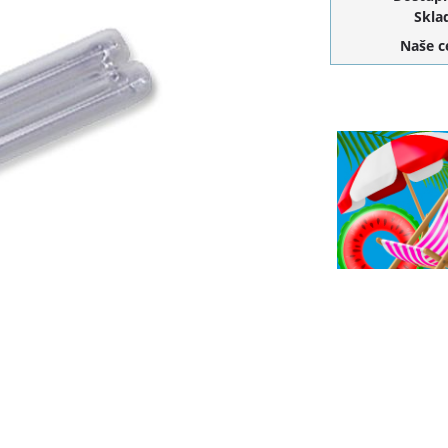
Skla
Naše 