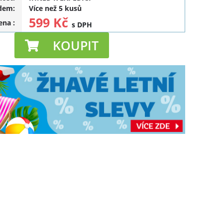
dem:
Více než 5 kusů
599 Kč
cena
:
s DPH
KOUPIT