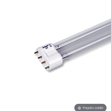
Přejetím zvětšit