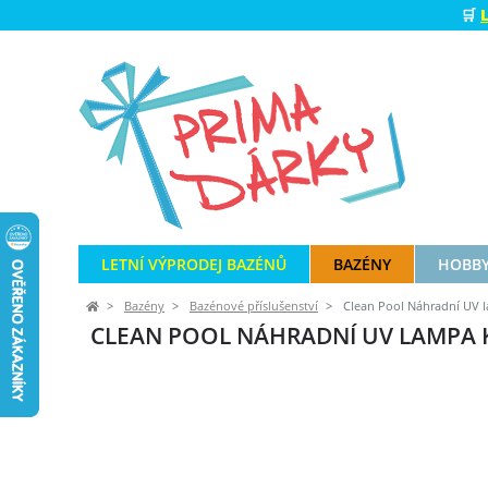
🛒
LETNÍ VÝPRODEJ BAZÉNŮ
BAZÉNY
HOBBY
Bazény
Bazénové příslušenství
Clean Pool Náhradní UV la
CLEAN POOL NÁHRADNÍ UV LAMPA K