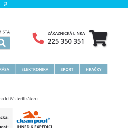
e
🛒
MÍSTA
ZÁKAZNICKÁ LINKA
225 350 351
KRÁSA
ELEKTRONIKA
SPORT
HRAČKY
a k UV sterilizátoru
ačka:
ost:
IHNED K EXPEDICI