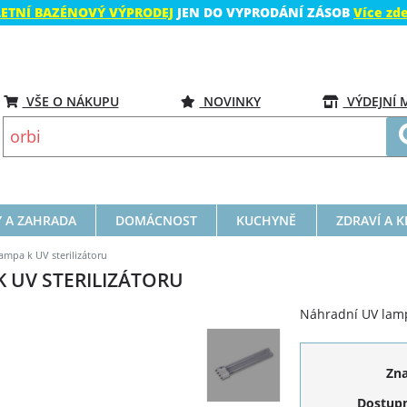
LETNÍ BAZÉNOVÝ VÝPRODEJ
JEN DO VYPRODÁNÍ ZÁSOB
Více zd
VŠE O NÁKUPU
NOVINKY
VÝDEJNÍ 
 A ZAHRADA
DOMÁCNOST
KUCHYNĚ
ZDRAVÍ A 
mpa k UV sterilizátoru
 UV STERILIZÁTORU
Náhradní UV lamp
Zn
Dostupn