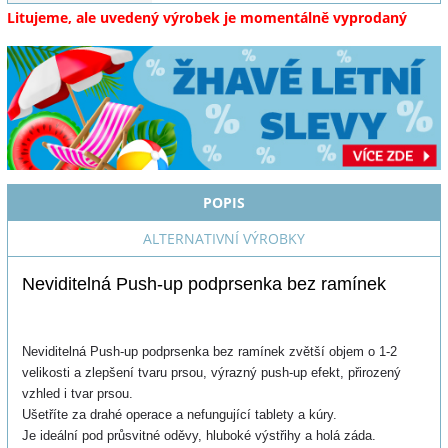
Litujeme, ale uvedený výrobek je momentálně vyprodaný
POPIS
ALTERNATIVNÍ VÝROBKY
Neviditelná Push-up podprsenka bez ramínek
Neviditelná Push-up podprsenka bez ramínek zvětší objem o 1-2
velikosti a zlepšení tvaru prsou, výrazný push-up efekt, přirozený
vzhled i tvar prsou.
Ušetříte za drahé operace a nefungující tablety a kúry.
Je ideální pod průsvitné oděvy, hluboké výstřihy a holá záda.