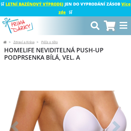
🛒
LETNÍ BAZÉNOVÝ VÝPRODEJ
JEN DO VYPRODÁNÍ ZÁSOB
Více
zde
🛒
Zdraví a Krása
Péče o tělo
HOMELIFE NEVIDITELNÁ PUSH-UP
PODPRSENKA BÍLÁ, VEL. A
Předchozí
Další