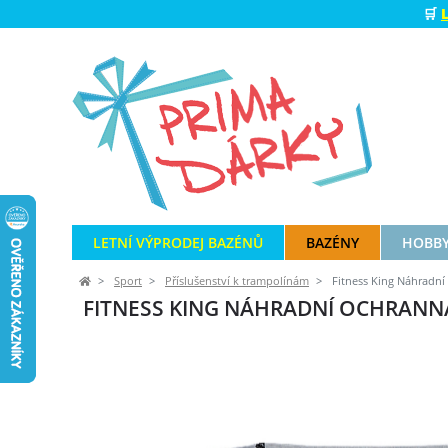
🛒
LETNÍ VÝPRODEJ BAZÉNŮ
BAZÉNY
HOBBY
Sport
Příslušenství k trampolínám
Fitness King Náhradní 
FITNESS KING NÁHRADNÍ OCHRANNÁ