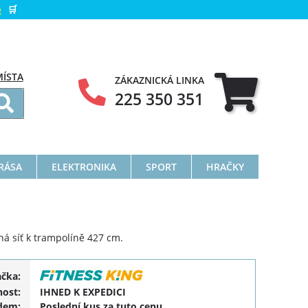
e
🛒
MÍSTA
ZÁKAZNICKÁ LINKA
225 350 351
KRÁSA
ELEKTRONIKA
SPORT
HRAČKY
á síť k trampolíně 427 cm.
ačka:
ost:
IHNED K EXPEDICI
dem:
Poslední kus za tuto cenu