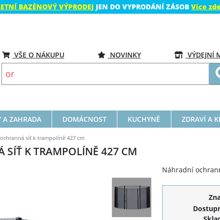
LETNÍ BAZÉNOVÝ VÝPRODEJ
JEN DO VYPRODÁNÍ ZÁSOB
Více zd
VŠE O NÁKUPU
NOVINKY
VÝDEJNÍ 
 A ZAHRADA
DOMÁCNOST
KUCHYNĚ
ZDRAVÍ A 
ochranná síť k trampolíně 427 cm
 SÍŤ K TRAMPOLÍNĚ 427 CM
Náhradní ochrann
Zn
Dostupn
Skla