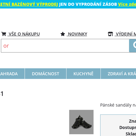
LETNÍ BAZÉNOVÝ VÝPRODEJ
JEN DO VYPRODÁNÍ ZÁSOB
Více zd
VŠE O NÁKUPU
NOVINKY
VÝDEJNÍ 
ZAHRADA
DOMÁCNOST
KUCHYNĚ
ZDRAVÍ A KR
41
Pánské sandály n
Zn
Dostupn
Skla