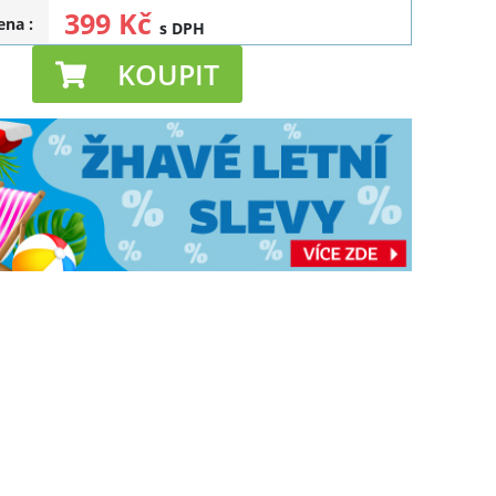
399 Kč
cena
:
s DPH
KOUPIT