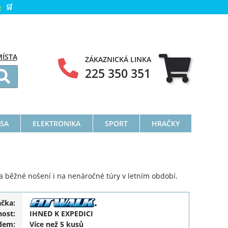
e
🛒
MÍSTA
ZÁKAZNICKÁ LINKA
225 350 351
ÁSA
ELEKTRONIKA
SPORT
HRAČKY
a běžné nošení i na nenáročné túry v letním období.
ačka:
ost:
IHNED K EXPEDICI
dem:
Více než 5 kusů