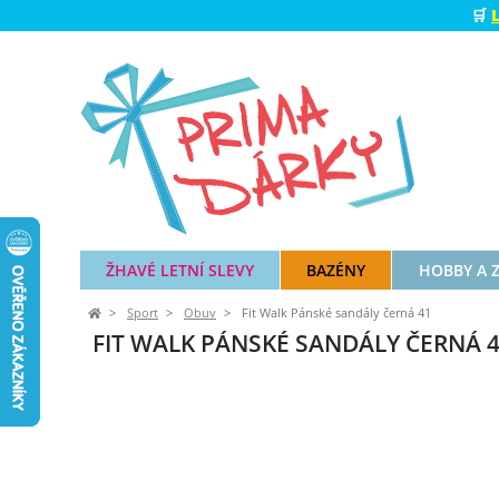
🛒
ŽHAVÉ LETNÍ SLEVY
BAZÉNY
HOBBY A 
Sport
Obuv
Fit Walk Pánské sandály černá 41
FIT WALK PÁNSKÉ SANDÁLY ČERNÁ 