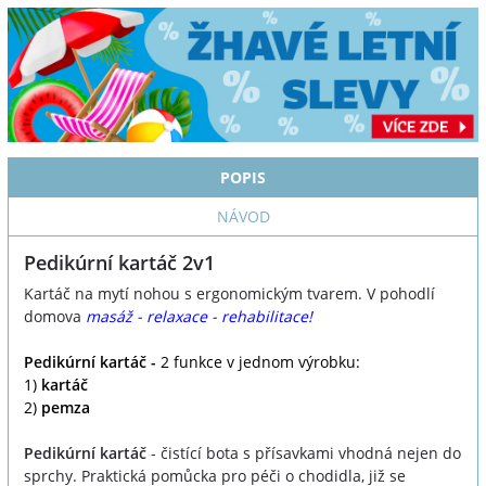
POPIS
NÁVOD
Pedikúrní kartáč 2v1
Kartáč na mytí nohou s ergonomickým tvarem. V pohodlí
domova
masáž - relaxace - rehabilitace!
Pedikúrní kartáč -
2 funkce v jednom výrobku:
1)
kartáč
2)
pemza
Pedikúrní kartáč
- čistící bota s přísavkami vhodná nejen do
sprchy. Praktická pomůcka pro péči o chodidla, již se