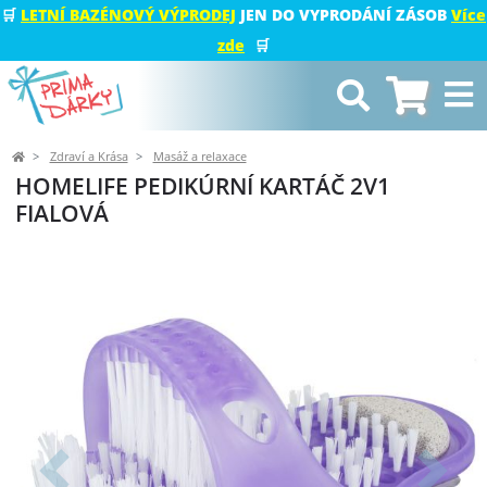
🛒
LETNÍ BAZÉNOVÝ VÝPRODEJ
JEN DO VYPRODÁNÍ ZÁSOB
Více
zde
🛒
Zdraví a Krása
Masáž a relaxace
HOMELIFE PEDIKÚRNÍ KARTÁČ 2V1
FIALOVÁ
Předchozí
Další