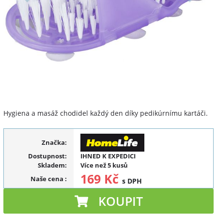
Hygiena a masáž chodidel každý den díky pedikúrnímu kartáči.
Značka:
Dostupnost:
IHNED K EXPEDICI
Skladem:
Více než 5 kusů
169 Kč
Naše cena
:
s DPH
KOUPIT