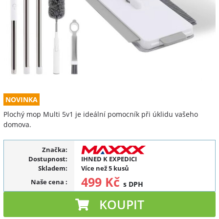
NOVINKA
Plochý mop Multi 5v1 je ideální pomocník při úklidu vašeho
domova.
Značka:
Dostupnost:
IHNED K EXPEDICI
Skladem:
Více než 5 kusů
499 Kč
Naše cena
:
s DPH
KOUPIT