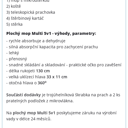
1) mop s mikroutěrkou
2) koště
3) teleskopická prachovka
4) štěrbinový kartáč
5) stěrka
Plochý mop Multi 5v1 - výhody, parametry:
- rychle absorbuje a dehydruje
- silná absorpční kapacita pro zachycení prachu
- lehký
- přenosný
- snadné skládání a skladování - praktické očko pro zavěšení
- délka rukojeti
130 cm
- velká uklízecí hlava
33 x 11 cm
o
- otočná hlava o
360
Součástí dodávky
je trojúhelníková škrabka na prach a 2 ks
pratelných podložek z mikrovlákna.
Na
plochý mop Multi 5v1
poskytujeme záruku na výrobní
vady v délce 24 měsíců.