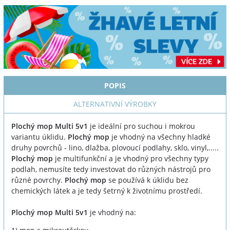
POPIS
ALTERNATIVNÍ VÝROBKY
Plochý mop Multi 5v1
je ideální pro suchou i mokrou
variantu úklidu.
Plochý mop
je vhodný na všechny hladké
druhy povrchů - lino, dlažba, plovoucí podlahy, sklo, vinyl,.....
Plochý mop
je multifunkční a je vhodný pro všechny typy
podlah, nemusíte tedy investovat do různých nástrojů pro
různé povrchy.
Plochý mop
se používá k úklidu bez
chemických látek a je tedy šetrný k životnímu prostředí.
Plochý mop Multi 5v1
je vhodný na: