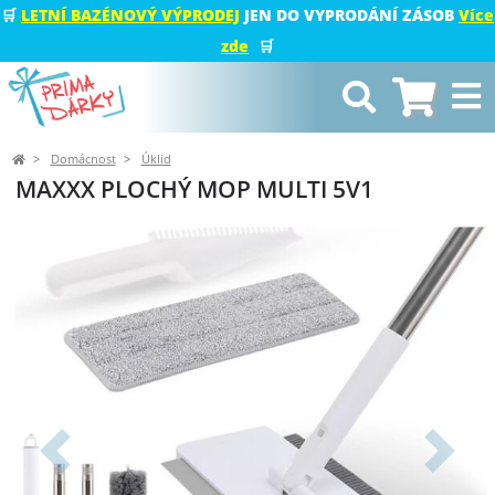
🛒
LETNÍ BAZÉNOVÝ VÝPRODEJ
JEN DO VYPRODÁNÍ ZÁSOB
Více
zde
🛒
Domácnost
Úklid
MAXXX PLOCHÝ MOP MULTI 5V1
Předchozí
Další