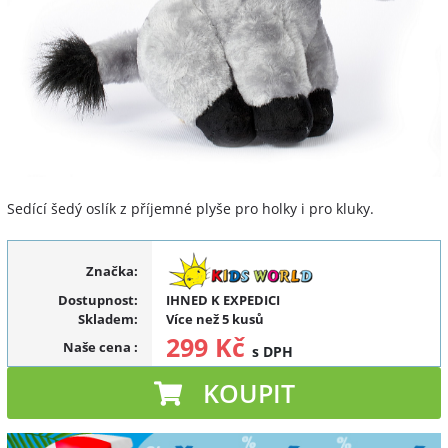
Sedící šedý oslík z příjemné plyše pro holky i pro kluky.
Značka:
Dostupnost:
IHNED K EXPEDICI
Skladem:
Více než 5 kusů
299 Kč
Naše cena
:
s DPH
KOUPIT