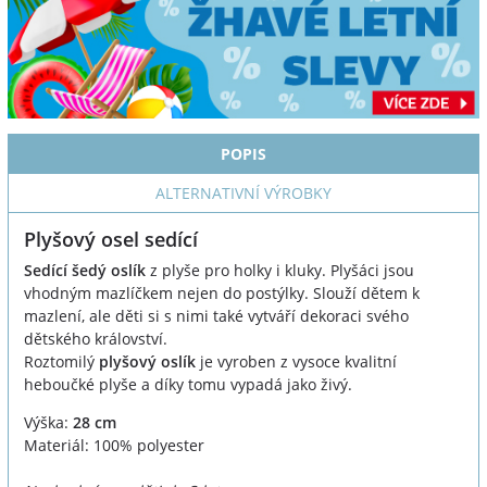
POPIS
ALTERNATIVNÍ VÝROBKY
Plyšový osel sedící
Sedící šedý oslík
z plyše pro holky i kluky. Plyšáci jsou
vhodným mazlíčkem nejen do postýlky. Slouží dětem k
mazlení, ale děti si s nimi také vytváří dekoraci svého
dětského království.
Roztomilý
plyšový oslík
je vyroben z vysoce kvalitní
heboučké plyše a díky tomu vypadá jako živý.
Výška:
28 cm
Materiál: 100% polyester