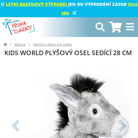
🛒
LETNÍ BAZÉNOVÝ VÝPRODEJ
JEN DO VYPRODÁNÍ ZÁSOB
Více
zde
🛒
Vánoce
Vánoční dárky pro holky
KIDS WORLD PLYŠOVÝ OSEL SEDÍCÍ 28 CM
Předchozí
Další