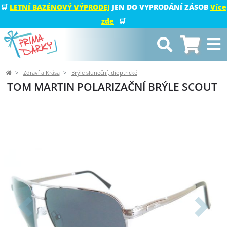
🛒
LETNÍ BAZÉNOVÝ VÝPRODEJ
JEN DO VYPRODÁNÍ ZÁSOB
Více
zde
🛒
Zdraví a Krása
Brýle sluneční, dioptrické
TOM MARTIN POLARIZAČNÍ BRÝLE SCOUT
Předchozí
Další