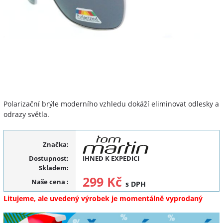
Polarizační brýle moderního vzhledu dokáží eliminovat odlesky a
odrazy světla.
Značka:
Dostupnost:
IHNED K EXPEDICI
Skladem:
299 Kč
Naše cena
:
s DPH
Litujeme, ale uvedený výrobek je momentálně vyprodaný