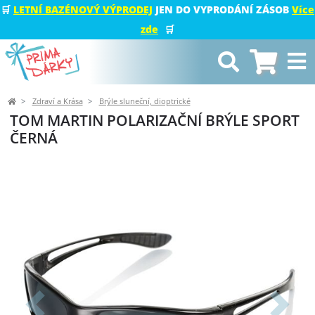
🛒
LETNÍ BAZÉNOVÝ VÝPRODEJ
JEN DO VYPRODÁNÍ ZÁSOB
Více
zde
🛒
Zdraví a Krása
Brýle sluneční, dioptrické
TOM MARTIN POLARIZAČNÍ BRÝLE SPORT
ČERNÁ
Předchozí
Další