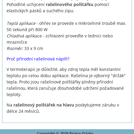
Pohodlné uchycení
rašelinového polštářku
pomocí
elastických pásků a suchého zipu.
Teplá aplikace
- ohřev se provede v mikrovlnné troubě max.
50 sekund při 800 W
Chladivá aplikace
- zchlazení proveďte v lednici nebo
mrazničce
Rozměr:
33 x 9 cm
Proč přírodní rašelinová náplň?
V termoterapii je důležité, aby zdroj tepla měl konstantní
teplotu po celou dobu aplikace. Rašelina je výborný "držák"
tepla. Proto jsou rašelinové polštářky plněny přírodní
rašelinou, která zaručuje dlouhodobé udržení požadované
teploty.
Na
rašelinový polštářek na hlavu
poskytujeme záruku v
délce 24 měsíců.
Copyright © 2026 Prima-Dárky