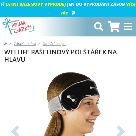
🛒
LETNÍ BAZÉNOVÝ VÝPRODEJ
JEN DO VYPRODÁNÍ ZÁSOB
Více
zde
🛒
Zdraví a Krása
Domácí terapie
WELLIFE RAŠELINOVÝ POLŠTÁŘEK NA
HLAVU
Předchozí
Další