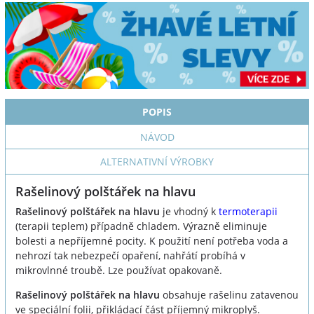
POPIS
NÁVOD
ALTERNATIVNÍ VÝROBKY
Rašelinový polštářek na hlavu
Rašelinový polštářek na hlavu
je vhodný k
termoterapii
(terapii teplem) případně chladem. Výrazně eliminuje
bolesti a nepříjemné pocity. K použití není potřeba voda a
nehrozí tak nebezpečí opaření, nahřátí probíhá v
mikrovlnné troubě. Lze používat opakovaně.
Rašelinový polštářek na hlavu
obsahuje rašelinu zatavenou
ve speciální folii, přikládací část příjemný mikroplyš.