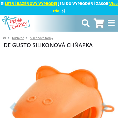
🛒
LETNÍ BAZÉNOVÝ VÝPRODEJ
JEN DO VYPRODÁNÍ ZÁSOB
Více
zde
🛒
Kuchyně
Silikonové formy
DE GUSTO SILIKONOVÁ CHŇAPKA
Předchozí
Další