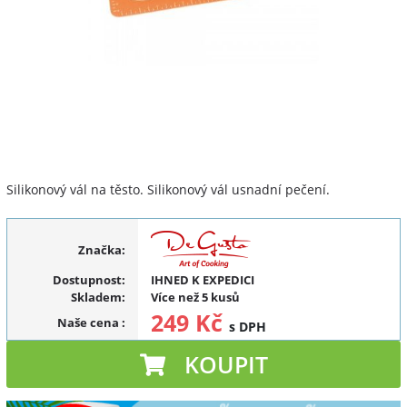
Silikonový vál na těsto. Silikonový vál usnadní pečení.
Značka:
Dostupnost:
IHNED K EXPEDICI
Skladem:
Více než 5 kusů
249 Kč
Naše cena
:
s DPH
KOUPIT