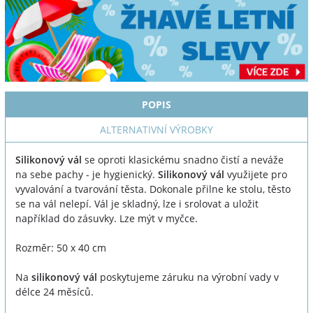
POPIS
ALTERNATIVNÍ VÝROBKY
Silikonový vál
se oproti klasickému snadno čistí a neváže
na sebe pachy - je hygienický.
Silikonový vál
využijete pro
vyvalování a tvarování těsta. Dokonale přilne ke stolu, těsto
se na vál nelepí. Vál je skladný, lze i srolovat a uložit
například do zásuvky. Lze mýt v myčce.
Rozměr: 50 x 40 cm
Na
silikonový vál
poskytujeme záruku na výrobní vady v
délce 24 měsíců.