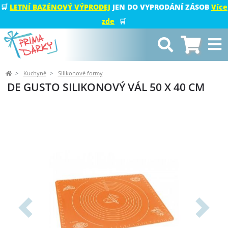
🛒
LETNÍ BAZÉNOVÝ VÝPRODEJ
JEN DO VYPRODÁNÍ ZÁSOB
Více
zde
🛒
Kuchyně
Silikonové formy
DE GUSTO SILIKONOVÝ VÁL 50 X 40 CM
Předchozí
Další