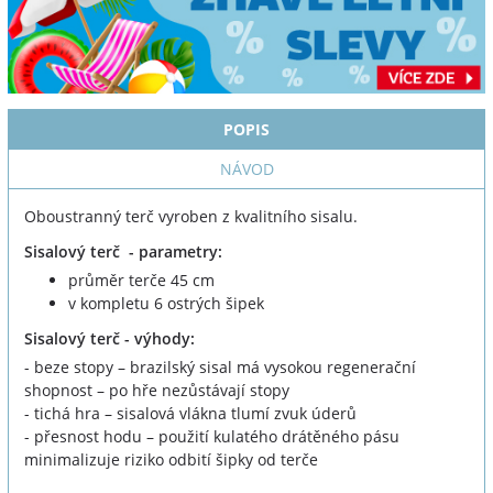
POPIS
NÁVOD
Oboustranný terč vyroben z kvalitního sisalu.
Sisalový terč - parametry:
průměr terče 45 cm
v kompletu 6 ostrých šipek
Sisalový terč - výhody:
- beze stopy – brazilský sisal má vysokou regenerační
shopnost – po hře nezůstávají stopy
- tichá hra – sisalová vlákna tlumí zvuk úderů
- přesnost hodu – použití kulatého drátěného pásu
minimalizuje riziko odbití šipky od terče