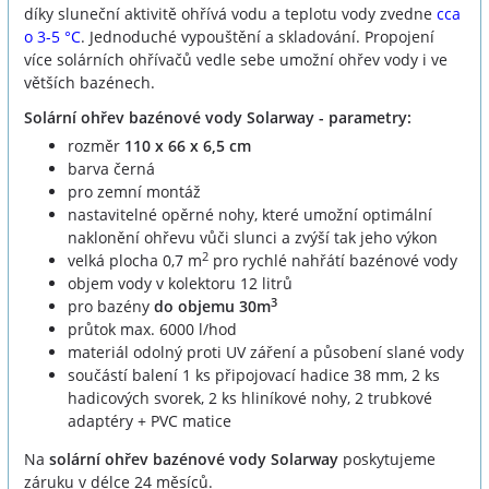
díky sluneční aktivitě ohřívá vodu a teplotu vody zvedne
cca
o 3-5 °C
. Jednoduché vypouštění a skladování. Propojení
více solárních ohřívačů vedle sebe umožní ohřev vody i ve
větších bazénech.
Solární ohřev bazénové vody Solarway - parametry:
rozměr
110 x 66 x 6,5 cm
barva černá
pro zemní montáž
nastavitelné opěrné nohy, které umožní optimální
naklonění ohřevu vůči slunci a zvýší tak jeho výkon
2
velká plocha 0,7 m
pro rychlé nahřátí bazénové vody
objem vody v kolektoru 12 litrů
3
pro bazény
do objemu 30m
průtok max. 6000 l/hod
materiál odolný proti UV záření a působení slané vody
součástí balení 1 ks připojovací hadice 38 mm, 2 ks
hadicových svorek, 2 ks hliníkové nohy, 2 trubkové
adaptéry + PVC matice
Na
solární ohřev bazénové vody Solarway
poskytujeme
záruku v délce 24 měsíců.