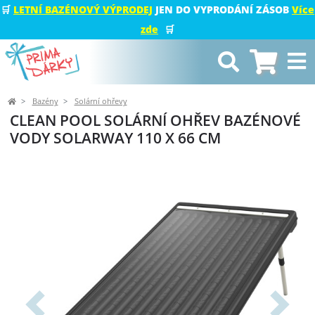
🛒
LETNÍ BAZÉNOVÝ VÝPRODEJ
JEN DO VYPRODÁNÍ ZÁSOB
Více
zde
🛒
Bazény
Solární ohřevy
CLEAN POOL SOLÁRNÍ OHŘEV BAZÉNOVÉ
VODY SOLARWAY 110 X 66 CM
Předchozí
Další