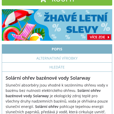
POPIS
ALTERNATIVNÍ VÝROBKY
HLEDÁTE
Solární ohřev bazénové vody Solarway
Sluneční absorbéry jsou vhodné k sezónnímu ohřevu vody v
bazénu bez nutnosti elektrického ohřevu.
Solární ohřev
bazénové vody Solarway
je ekologický zdroj teplé pro
všechny druhy nadzemních bazénů, voda je ohřívána pouze
sluneční energií.
Solární ohřev
pohlcuje tepelnou energii
slunečních paprsků, předává ji vodě, která cirkuluje uvnitř,