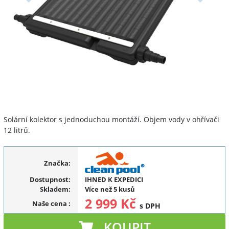
Solární kolektor s jednoduchou montáží. Objem vody v ohřívači
12 litrů.
Značka:
Dostupnost:
IHNED K EXPEDICI
Skladem:
Více než 5 kusů
2 999 Kč
Naše cena
:
s DPH
KOUPIT