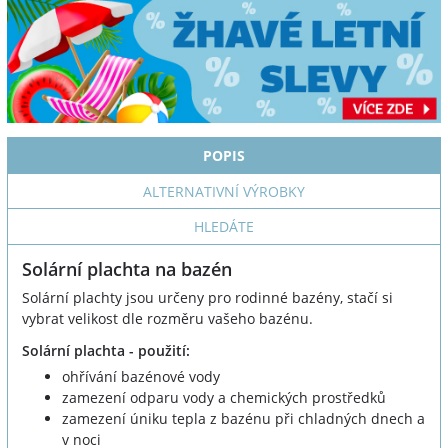
POPIS
ALTERNATIVNÍ VÝROBKY
HLEDÁTE
Solární plachta na bazén
Solární plachty jsou určeny pro rodinné bazény, stačí si
vybrat velikost dle rozměru vašeho bazénu.
Solární plachta - použití:
ohřívání bazénové vody
zamezení odparu vody a chemických prostředků
zamezení úniku tepla z bazénu při chladných dnech a
v noci