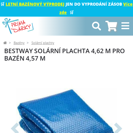
🛒
LETNÍ BAZÉNOVÝ VÝPRODEJ
JEN DO VYPRODÁNÍ ZÁSOB
Více
zde
🛒
Bazény
Solární plachty
BESTWAY SOLÁRNÍ PLACHTA 4,62 M PRO
BAZÉN 4,57 M
Předchozí
Další